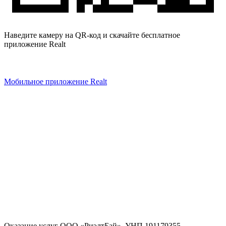
Наведите камеру на QR-код и скачайте бесплатное
приложение Realt
Мобильное приложение Realt
Оказание услуг
ООО «РиэлтБай»
,
УНП 191179355