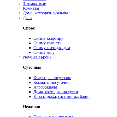
3-комнатные
Комнаты
Дома, коттеджи, усадьбы
Дачи
Спрос
Сниму квартиру
Сниму комнату
Сниму коттедж, дом
Сниму дачу
New
Realt.Бронь
Суточная
Квартиры посуточно
Комнаты посуточно
Агроусадьбы
Дома, коттеджи на сутки
Базы отдыха, гостиницы, бани
Нежилая
Гаражи, машиноместа