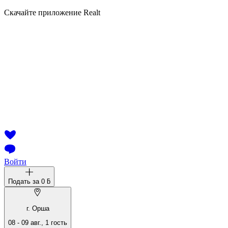
Скачайте приложение Realt
Войти
Подать за
0 ƃ
г. Орша
08
-
09 авг.
,
1
гость