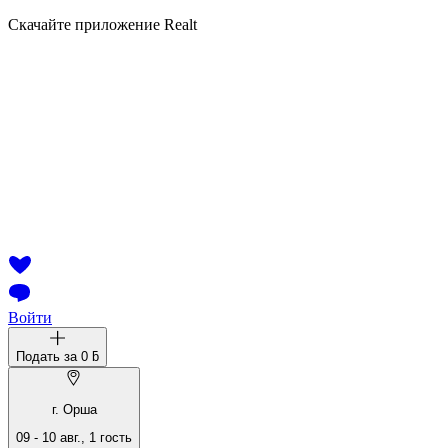
Скачайте приложение Realt
Войти
Подать за
0 ƃ
г. Орша
09
-
10 авг.
,
1
гость