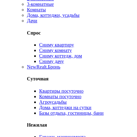
3-комнатные
Комнаты
Дома, коттеджи, усадьбы
Дачи
Спрос
Сниму квартиру
Сниму комнату
Сниму коттедж, дом
Сниму дачу
New
Realt.Бронь
Суточная
Квартиры посуточно
Комнаты посуточно
Агроусадьбы
Дома, коттеджи на сутки
Базы отдыха, гостиницы, бани
Нежилая
Гаражи, машиноместа