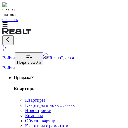
Скачать
Войти
Realt.Сделка
Подать за
0 ƃ
Войти
Продажа
Квартиры
Квартиры
Квартиры в новых домах
Новостройки
Комнаты
Обмен квартир
Квартиры с ремонтом