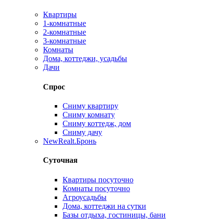
Квартиры
1-комнатные
2-комнатные
3-комнатные
Комнаты
Дома, коттеджи, усадьбы
Дачи
Спрос
Сниму квартиру
Сниму комнату
Сниму коттедж, дом
Сниму дачу
New
Realt.Бронь
Суточная
Квартиры посуточно
Комнаты посуточно
Агроусадьбы
Дома, коттеджи на сутки
Базы отдыха, гостиницы, бани