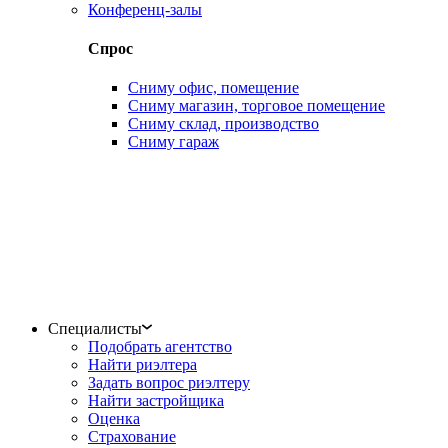
Конференц-залы
Спрос
Сниму офис, помещение
Сниму магазин, торговое помещение
Сниму склад, производство
Сниму гараж
Специалисты
Подобрать агентство
Найти риэлтера
Задать вопрос риэлтеру
Найти застройщика
Оценка
Страхование