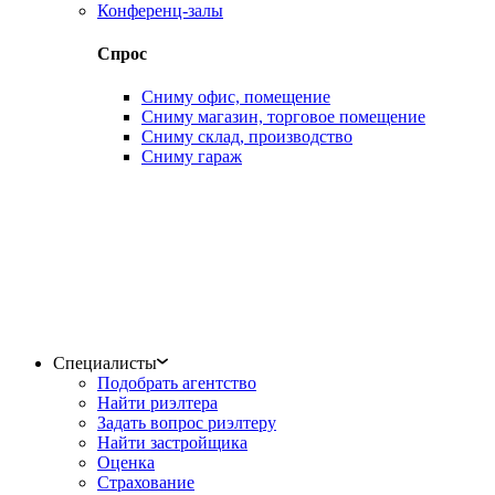
Конференц-залы
Спрос
Сниму офис, помещение
Сниму магазин, торговое помещение
Сниму склад, производство
Сниму гараж
Специалисты
Подобрать агентство
Найти риэлтера
Задать вопрос риэлтеру
Найти застройщика
Оценка
Страхование