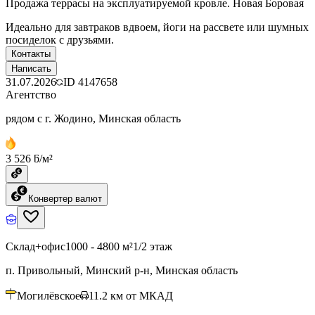
Продажа террасы на эксплуатируемой кровле. Новая Боровая
Идеально для завтраков вдвоем, йоги на рассвете или шумных
посиделок с друзьями.
Контакты
Написать
31.07.2026
ID
4147658
Агентство
рядом с г. Жодино, Минская область
3 526 ƃ/м²
Конвертер валют
Склад+офис
1000 - 4800 м²
1/2 этаж
п. Привольный, Минский р-н, Минская область
Могилёвское
11.2
км от МКАД