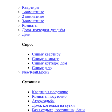
Квартиры
1-комнатные
2-комнатные
3-комнатные
Комнаты
Дома, коттеджи, усадьбы
Дачи
Спрос
Сниму квартиру
Сниму комнату
Сниму коттедж, дом
Сниму дачу
New
Realt.Бронь
Суточная
Квартиры посуточно
Комнаты посуточно
Агроусадьбы
Дома, коттеджи на сутки
Базы отдыха, гостиницы, бани