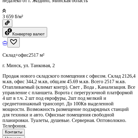
недалеко от г. Жодино, Минская область
3 659 ƃ/м²
Конвертер валют
Склад+офис
2517 м²
г. Минск, ул. Танковая, 2
Продаж нового складского помещения с офисом. Склад 2126,4
м.кв, офис 344,2 м.кв, общ.им 45.69 м.кв. Всего 2517 м.кв.
Отапливаемый (климат контр). Свет , Вода , Канализация. Все
управление с планшета. Ворота с перегрузочной платформой
4 шт в т.ч. 2 шт под еврофуры, 2шт под мелкий и
среднетоннажный трансопрт. До 100Кв выделенной
мощности. Возможность размещение подзарядных станций
для техники и авто. Офисные помещения свободной
планировки. Туалеты, душевые. Серверная. Оптоволокно.
Телефония.
Контакты