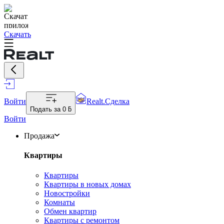
Скачать
Войти
Realt.Сделка
Подать за
0 ƃ
Войти
Продажа
Квартиры
Квартиры
Квартиры в новых домах
Новостройки
Комнаты
Обмен квартир
Квартиры с ремонтом