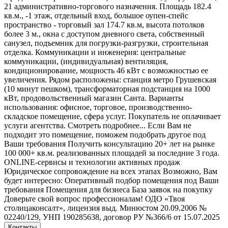
21 административно-торгового назначения. Площадь 182.4
кв.м., -1 этаж, отдельный вход, большое оупен-спейс
пространство - торговый зал 174.7 кв.м, высота потолков
более 3 м., окна с доступом дневного света, собственный
санузел, подъемник для погрузки-разгрузки, строительная
отделка. Коммуникации и инженерия: центральные
коммуникации, (индивидуальная) вентиляция,
кондиционирование, мощность 46 кВт с возможностью ее
увеличения. Рядом расположены: станция метро Грушевская
(10 минут пешком), трансформаторная подстанция на 1000
кВт, продовольственный магазин Санта. Варианты
использования: офисное, торговое, производственно-
складское помещение, сфера услуг. Покупатель не оплачивает
услуги агентства. Смотреть подробнее... Если Вам не
подходит это помещение, поможем подобрать другое под
Ваши требования Получить консультацию 20+ лет на рынке
100 000+ кв.м. реализованных площадей за последние 3 года.
ONLINE-сервисы и технологии активных продаж
Юридическое сопровождение на всех этапах Возможно, Вам
будет интересно: Оперативный подбор помещения под Ваши
требования Помещения для бизнеса База заявок на покупку
Доверьте свой вопрос профессионалам! ОДО «Твоя
столицаконсалт», лицензия выд. Минюстом 20.09.2006 №
02240/129, УНП 190285638, договор РУ №366/6 от 15.07.2025
Контакты