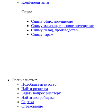
Конференц-залы
Спрос
Сниму офис, помещение
Сниму магазин, торговое помещение
Сниму склад, производство
Сниму гараж
Специалисты
Подобрать агентство
Найти риэлтера
Задать вопрос риэлтеру
Найти застройщика
Оценка
Страхование