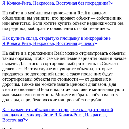
Я.Коласа-Рига, Некрасова, Восточная без посредника?
На сайте и в мобильном приложении Realt в каждом
объявлении вы увидите, кто продает объект — собственник
или агентство. Если хотите купить объект недвижимости без
посредника, выбирайте объявления от собственников.
Как купить склад, открытую площадку в микрорайоне
Я.Коласа-Рига, Некрасова, Восточная дешево?
На сайте и в приложении Realt можно отфильтровать объекты
таким образом, чтобы самые дешевые варианты были в начале
выдачи. Для этого в сортировке выберите пункт «Сначала
дешевые». В этом случае вы увидите объекты, которые
продаются по договорной цене, а сразу после них будут
отсортированы объекты по стоимости — от дешевых к
дорогим. Также вы можете задать ценовой диапазон. Для
этого во вкладке «Цена и валюта» выставьте минимальную и
максимальную стоимость. Можете выбрать любую валюту —
доллары, евро, белорусские или российские рубли.
Как разместить объявление о продаже склада, открытой
площадки в микрорайоне Я.Коласа-Рига, Некрасова,
Восточная?