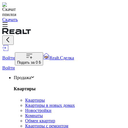
Скачать
Войти
Realt.Сделка
Подать за
0 ƃ
Войти
Продажа
Квартиры
Квартиры
Квартиры в новых домах
Новостройки
Комнаты
Обмен квартир
Квартиры с ремонтом