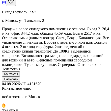
Склад+офис
2517 м²
г. Минск, ул. Танковая, 2
Продаж нового складского помещения с офисом. Склад 2126,4
м.кв, офис 344,2 м.кв, общ.им 45.69 м.кв. Всего 2517 м.кв.
Отапливаемый (климат контр). Свет , Вода , Канализация. Все
управление с планшета. Ворота с перегрузочной платформой
4 шт в т.ч. 2 шт под еврофуры, 2шт под мелкий и
среднетоннажный трансопрт. До 100Кв выделенной
мощности. Возможность размещение подзарядных станций
для техники и авто. Офисные помещения свободной
планировки. Туалеты, душевые. Серверная. Оптоволокно.
Телефония.
Контакты
Написать
04.08.2026
ID
4131670
Контактное лицо
поблизости с г. Минск
734 650 ƃ