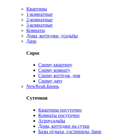
Квартиры
1-комнатные
2-комнатные
3-комнатные
Комнаты
Дома, коттеджи, усадьбы
Дачи
Спрос
Сниму квартиру
Сниму комнату
Сниму коттедж, дом
Сниму дачу
New
Realt.Бронь
Суточная
Квартиры посуточно
Комнаты посуточно
Агроусадьбы
Дома, коттеджи на сутки
Базы отдыха, гостиницы, бани