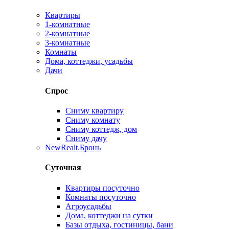
Квартиры
1-комнатные
2-комнатные
3-комнатные
Комнаты
Дома, коттеджи, усадьбы
Дачи
Спрос
Сниму квартиру
Сниму комнату
Сниму коттедж, дом
Сниму дачу
New
Realt.Бронь
Суточная
Квартиры посуточно
Комнаты посуточно
Агроусадьбы
Дома, коттеджи на сутки
Базы отдыха, гостиницы, бани