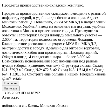
Продается производственно-складской комплекс.
Продается производственное складское помещение с развитой
инфраструктурой, в удобной для бизнеса локации. Адрес:
Минский район, д. Новашино, 28 км от МКАД в направлении
Молодечно. Удобный выезд на основные магистрали, удобная
логистика в Минск и прилегающие города. Преимущества
объекта: Территория: Общая площадь земельного участка —
2,6004 га. Территория полностью огорожена. Локация:
Благоприятное расположение рядом с МКАД и МКАД-2,
быстрый доступ к городу. Идеально для оптовой торговли,
логистических хабов или производства. Площадь зданий:
Общая площадь 4 складских ангара — более 3 800 м2.
Возможность использования всех помещений под разные
нужды (сборка, хранение, монтаж). Структура склада: Склад
№1: 529,3 м2 Склад №2: 472,5 м2 Склад №3: 1 514,8 м2 Склад
№4: 1 320,1 м2 Смотрите еще больше в нашем Telegram канале
@an7_estate
Контакты
Написать
13.05.2026
ID
4118392
Агентство
поблизости с г. Клецк, Минская область