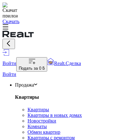
Скачать
Войти
Realt.Сделка
Подать за
0 ƃ
Войти
Продажа
Квартиры
Квартиры
Квартиры в новых домах
Новостройки
Комнаты
Обмен квартир
Квартиры с ремонтом