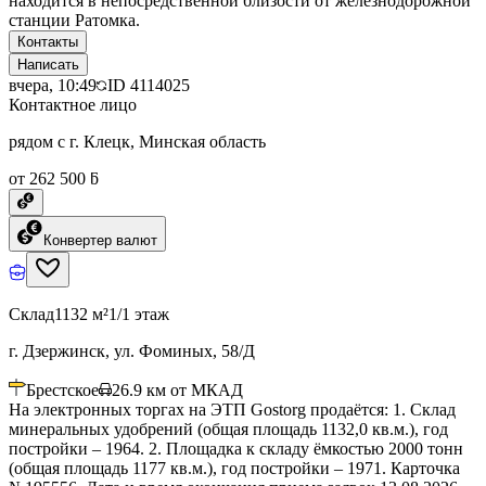
находится в непосредственной близости от железнодорожной
станции Ратомка.
Контакты
Написать
вчера, 10:49
ID
4114025
Контактное лицо
рядом с г. Клецк, Минская область
от 262 500 ƃ
Конвертер валют
Склад
1132 м²
1/1 этаж
г. Дзержинск, ул. Фоминых, 58/Д
Брестское
26.9
км от МКАД
На электронных торгах на ЭТП Gostorg продаётся: 1. Склад
минеральных удобрений (общая площадь 1132,0 кв.м.), год
постройки – 1964. 2. Площадка к складу ёмкостью 2000 тонн
(общая площадь 1177 кв.м.), год постройки – 1971. Карточка