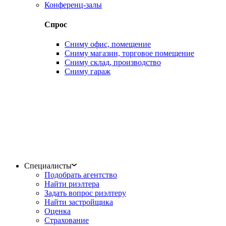
Конференц-залы
Спрос
Сниму офис, помещение
Сниму магазин, торговое помещение
Сниму склад, производство
Сниму гараж
Специалисты
Подобрать агентство
Найти риэлтера
Задать вопрос риэлтеру
Найти застройщика
Оценка
Страхование