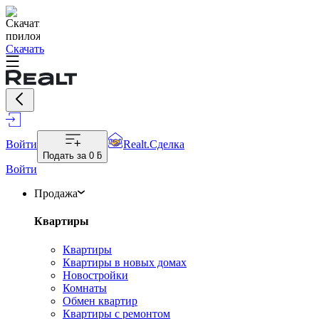
Скачать
Войти
Realt.Сделка
Подать за
0 ƃ
Войти
Продажа
Квартиры
Квартиры
Квартиры в новых домах
Новостройки
Комнаты
Обмен квартир
Квартиры с ремонтом