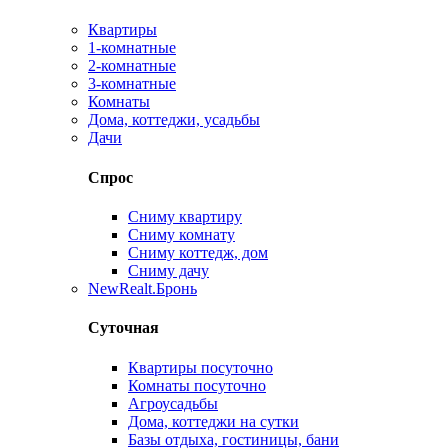
Квартиры
1-комнатные
2-комнатные
3-комнатные
Комнаты
Дома, коттеджи, усадьбы
Дачи
Спрос
Сниму квартиру
Сниму комнату
Сниму коттедж, дом
Сниму дачу
New
Realt.Бронь
Суточная
Квартиры посуточно
Комнаты посуточно
Агроусадьбы
Дома, коттеджи на сутки
Базы отдыха, гостиницы, бани