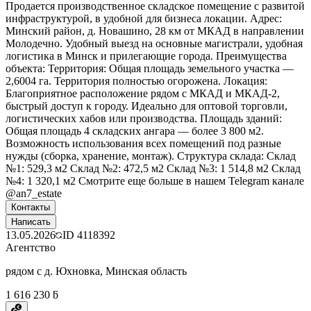
Продается производственное складское помещение с развитой
инфраструктурой, в удобной для бизнеса локации. Адрес:
Минский район, д. Новашино, 28 км от МКАД в направлении
Молодечно. Удобный выезд на основные магистрали, удобная
логистика в Минск и прилегающие города. Преимущества
объекта: Территория: Общая площадь земельного участка —
2,6004 га. Территория полностью огорожена. Локация:
Благоприятное расположение рядом с МКАД и МКАД-2,
быстрый доступ к городу. Идеально для оптовой торговли,
логистических хабов или производства. Площадь зданий:
Общая площадь 4 складских ангара — более 3 800 м2.
Возможность использования всех помещений под разные
нужды (сборка, хранение, монтаж). Структура склада: Склад
№1: 529,3 м2 Склад №2: 472,5 м2 Склад №3: 1 514,8 м2 Склад
№4: 1 320,1 м2 Смотрите еще больше в нашем Telegram канале
@an7_estate
Контакты
Написать
13.05.2026
ID
4118392
Агентство
рядом с д. Юхновка, Минская область
1 616 230 ƃ