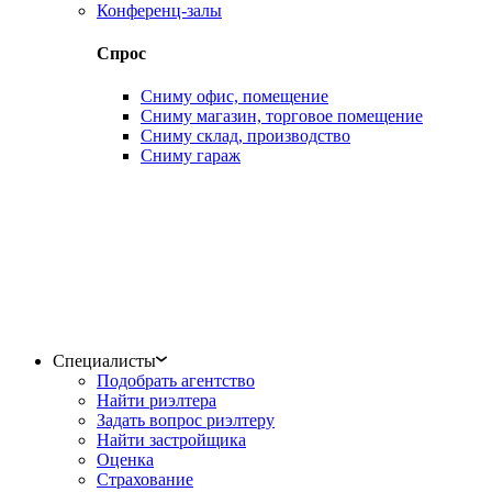
Конференц-залы
Спрос
Сниму офис, помещение
Сниму магазин, торговое помещение
Сниму склад, производство
Сниму гараж
Специалисты
Подобрать агентство
Найти риэлтера
Задать вопрос риэлтеру
Найти застройщика
Оценка
Страхование