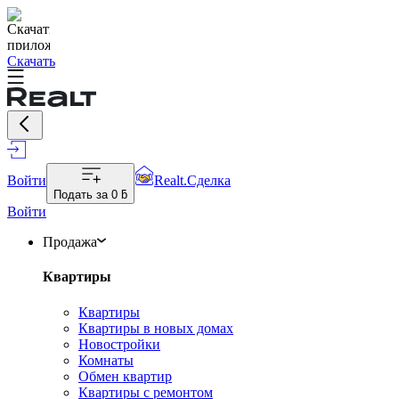
Скачать
Войти
Realt.Сделка
Подать за
0 ƃ
Войти
Продажа
Квартиры
Квартиры
Квартиры в новых домах
Новостройки
Комнаты
Обмен квартир
Квартиры с ремонтом