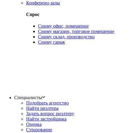
Конференц-залы
Спрос
Сниму офис, помещение
Сниму магазин, торговое помещение
Сниму склад, производство
Сниму гараж
Специалисты
Подобрать агентство
Найти риэлтера
Задать вопрос риэлтеру
Найти застройщика
Оценка
Страхование