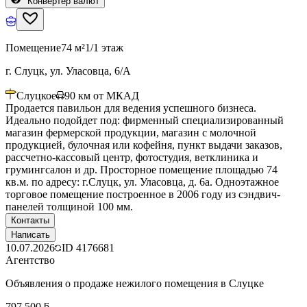
Конвертер валют
Помещение
74 м²
1/1 этаж
г. Слуцк, ул. Уласовца, 6/А
Слуцкое
90
км от МКАД
Продается павильон для ведения успешного бизнеса.
Идеально подойдет под: фирменный специализированный
магазин фермерской продукции, магазин с молочной
продукцией, булочная или кофейня, пункт выдачи заказов,
рассчетно-кассовый центр, фотостудия, ветклиника и
грумингсалон и др. Просторное помещение площадью 74
кв.м. по адресу: г.Слуцк, ул. Уласовца, д. 6а. Одноэтажное
торговое помещение построенное в 2006 году из сэндвич-
панелей толщиной 100 мм.
Контакты
Написать
10.07.2026
ID
4176681
Агентство
Объявления о продаже нежилого помещения в Слуцке
797 500 ƃ