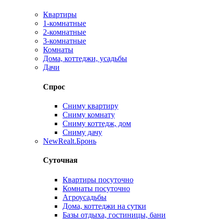
Квартиры
1-комнатные
2-комнатные
3-комнатные
Комнаты
Дома, коттеджи, усадьбы
Дачи
Спрос
Сниму квартиру
Сниму комнату
Сниму коттедж, дом
Сниму дачу
New
Realt.Бронь
Суточная
Квартиры посуточно
Комнаты посуточно
Агроусадьбы
Дома, коттеджи на сутки
Базы отдыха, гостиницы, бани