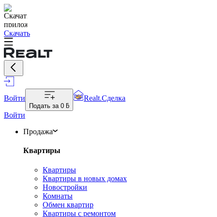
Скачать
Войти
Realt.Сделка
Подать за
0 ƃ
Войти
Продажа
Квартиры
Квартиры
Квартиры в новых домах
Новостройки
Комнаты
Обмен квартир
Квартиры с ремонтом