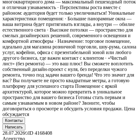
многоквартирного дома — максимальный пешеходный поток
и отличная узнаваемость · Перспективы роста вместе с
районом: аудитория будет только увеличиваться! Уникальные
характеристики помещения: · Большие панорамные окна —
ваша витрина будет притягивать взгляды, а внутри — обилие
естественного света · Высокие потолки — пространство для
смелых дизайнерских решений, современного освещения и
комфортной атмосферы · Назначение: торговое помещение,
идеально для магазина розничной торговли, шоу-рума, салона
услуг, кофейни, офиса с презентабельной зоной или любого
другого бизнеса, где важен контакт с клиентом · «Чистый
лист» (без ремонта) — это ваш плюс! Вы сможете воплотить
собственный дизайн-проект с нуля, без переделки чужого
ремонта, точно под задачи вашего бренда! Что это значит для
вас? Вы получаете не просто квадратные метры, а готовую
платформу для успешного старта Помещение с яркой
архитектурой, которое можно превратить в уникальное
пространство для вашего бизнеса Готовы стать первым и
самым узнаваемым в новом районе? Звоните, чтобы
договориться о просмотре и обсудить условия продажи. Цена
обсуждается
Контакты
Написать
28.07.2026
ID
4168408
Агентство