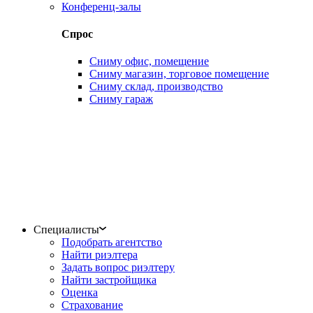
Конференц-залы
Спрос
Сниму офис, помещение
Сниму магазин, торговое помещение
Сниму склад, производство
Сниму гараж
Специалисты
Подобрать агентство
Найти риэлтера
Задать вопрос риэлтеру
Найти застройщика
Оценка
Страхование