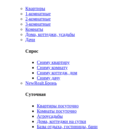
Квартиры
1-комнатные
2-комнатные
3-комнатные
Комнаты
Дома, коттеджи, усадьбы
Дачи
Спрос
Сниму квартиру
Сниму комнату
Сниму коттедж, дом
Сниму дачу
New
Realt.Бронь
Суточная
Квартиры посуточно
Комнаты посуточно
Агроусадьбы
Дома, коттеджи на сутки
Базы отдыха, гостиницы, бани