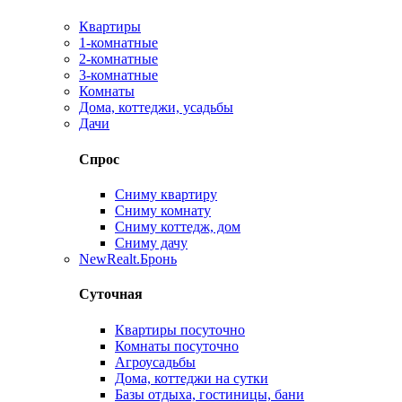
Квартиры
1-комнатные
2-комнатные
3-комнатные
Комнаты
Дома, коттеджи, усадьбы
Дачи
Спрос
Сниму квартиру
Сниму комнату
Сниму коттедж, дом
Сниму дачу
New
Realt.Бронь
Суточная
Квартиры посуточно
Комнаты посуточно
Агроусадьбы
Дома, коттеджи на сутки
Базы отдыха, гостиницы, бани