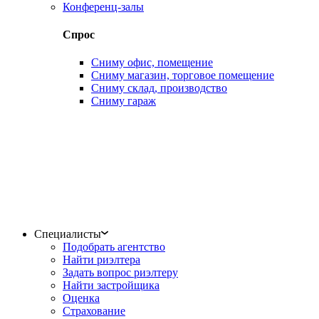
Конференц-залы
Спрос
Сниму офис, помещение
Сниму магазин, торговое помещение
Сниму склад, производство
Сниму гараж
Специалисты
Подобрать агентство
Найти риэлтера
Задать вопрос риэлтеру
Найти застройщика
Оценка
Страхование