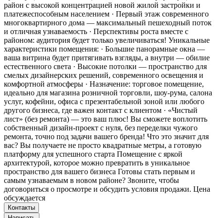
район с высокой концентрацией новой жилой застройки и
платежеспособным населением · Первый этаж современного
многоквартирного дома — максимальный пешеходный поток
и отличная узнаваемость · Перспективы роста вместе с
районом: аудитория будет только увеличиваться! Уникальные
характеристики помещения: · Большие панорамные окна —
ваша витрина будет притягивать взгляды, а внутри — обилие
естественного света · Высокие потолки — пространство для
смелых дизайнерских решений, современного освещения и
комфортной атмосферы · Назначение: торговое помещение,
идеально для магазина розничной торговли, шоу-рума, салона
услуг, кофейни, офиса с презентабельной зоной или любого
другого бизнеса, где важен контакт с клиентом · «Чистый
лист» (без ремонта) — это ваш плюс! Вы сможете воплотить
собственный дизайн-проект с нуля, без переделки чужого
ремонта, точно под задачи вашего бренда! Что это значит для
вас? Вы получаете не просто квадратные метры, а готовую
платформу для успешного старта Помещение с яркой
архитектурой, которое можно превратить в уникальное
пространство для вашего бизнеса Готовы стать первым и
самым узнаваемым в новом районе? Звоните, чтобы
договориться о просмотре и обсудить условия продажи. Цена
обсуждается
Контакты
Написать