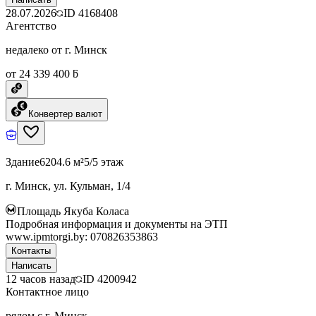
28.07.2026
ID
4168408
Агентство
недалеко от г. Минск
от 24 339 400 ƃ
Конвертер валют
Здание
6204.6 м²
5/5 этаж
г. Минск, ул. Кульман, 1/4
Площадь Якуба Коласа
Подробная информация и документы на ЭТП
www.ipmtorgi.by: 070826353863
Контакты
Написать
12 часов назад
ID
4200942
Контактное лицо
рядом с г. Минск