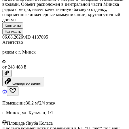
входами. Объект расположен в центральной части Минска
рядом с метро, имеет качественную базовую отделку,
современные инженерные коммуникации, круглосуточный
доступ
Контакты
Написать
06.08.2026
ID
4137895
Агентство
рядом с г. Минск
от 248 488 ƃ
Конвертер валют
Помещение
30.2 м²
2/4 этаж
г. Минск, ул. Кульман, 1/1
Площадь Якуба Коласа
Продажа коммерческих помещений в БЦ "IT max" под ваш