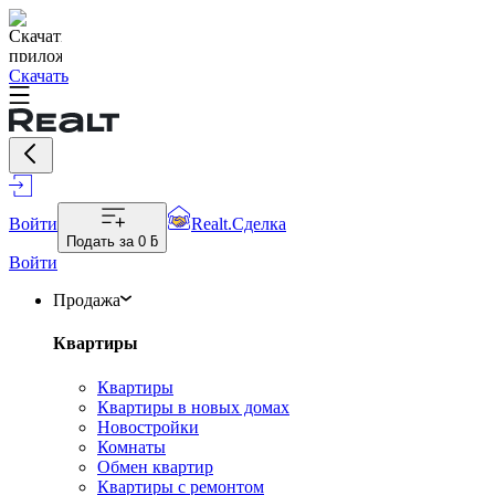
Скачать
Войти
Realt.Сделка
Подать за
0 ƃ
Войти
Продажа
Квартиры
Квартиры
Квартиры в новых домах
Новостройки
Комнаты
Обмен квартир
Квартиры с ремонтом