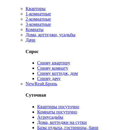
Квартиры
1-комнатные
2-комнатные
3-комнатные
Комнаты
Дома, коттеджи, усадьбы
Дачи
Спрос
Сниму квартиру
Сниму комнату
Сниму коттедж, дом
Сниму дачу
New
Realt.Бронь
Суточная
Квартиры посуточно
Комнаты посуточно
Агроусадьбы
Дома, коттеджи на сутки
Базы отдыха, гостиницы, бани