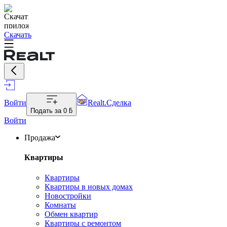
Скачать
Войти
Realt.Сделка
Подать за
0 ƃ
Войти
Продажа
Квартиры
Квартиры
Квартиры в новых домах
Новостройки
Комнаты
Обмен квартир
Квартиры с ремонтом