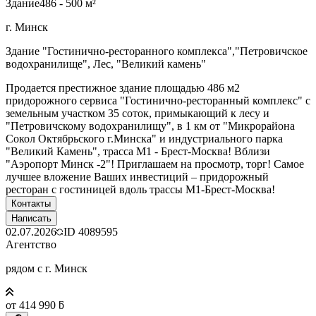
Здание
486 - 500 м²
г. Минск
Здание "Гостинично-ресторанного комплекса","Петровичское
водохранилище", Лес, "Великий камень"
Продается престижное здание площадью 486 м2
придорожного сервиса "Гостинично-ресторанный комплекс" с
земельным участком 35 соток, примыкающий к лесу и
"Петровичскому водохранилищу", в 1 км от "Микрорайона
Сокол Октябрьского г.Минска" и индустриального парка
"Великий Камень", трасса М1 - Брест-Москва! Вблизи
"Аэропорт Минск -2"! Приглашаем на просмотр, торг! Самое
лучшее вложение Ваших инвестиций – придорожный
ресторан с гостиницей вдоль трассы М1-Брест-Москва!
Контакты
Написать
02.07.2026
ID
4089595
Агентство
рядом с г. Минск
от 414 990 ƃ