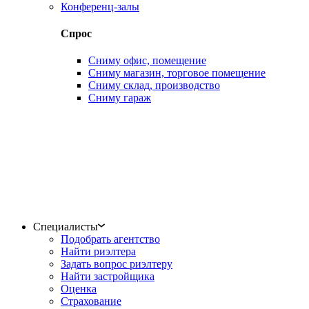
Конференц-залы
Спрос
Сниму офис, помещение
Сниму магазин, торговое помещение
Сниму склад, производство
Сниму гараж
Специалисты
Подобрать агентство
Найти риэлтера
Задать вопрос риэлтеру
Найти застройщика
Оценка
Страхование