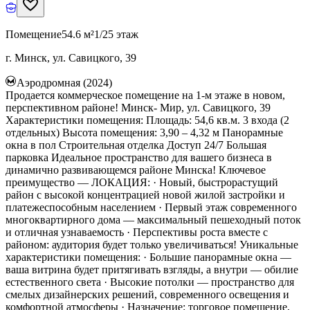
Помещение
54.6 м²
1/25 этаж
г. Минск, ул. Савицкого, 39
Аэродромная (2024)
Продается коммерческое помещение на 1-м этаже в новом,
перспективном районе! Минск- Мир, ул. Савицкого, 39
Характеристики помещения: Площадь: 54,6 кв.м. 3 входа (2
отдельных) Высота помещения: 3,90 – 4,32 м Панорамные
окна в пол Строительная отделка Доступ 24/7 Большая
парковка Идеальное пространство для вашего бизнеса в
динамично развивающемся районе Минска! Ключевое
преимущество — ЛОКАЦИЯ: · Новый, быстрорастущий
район с высокой концентрацией новой жилой застройки и
платежеспособным населением · Первый этаж современного
многоквартирного дома — максимальный пешеходный поток
и отличная узнаваемость · Перспективы роста вместе с
районом: аудитория будет только увеличиваться! Уникальные
характеристики помещения: · Большие панорамные окна —
ваша витрина будет притягивать взгляды, а внутри — обилие
естественного света · Высокие потолки — пространство для
смелых дизайнерских решений, современного освещения и
комфортной атмосферы · Назначение: торговое помещение,