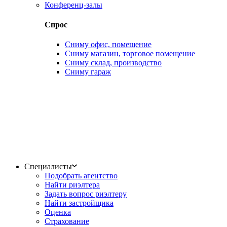
Конференц-залы
Спрос
Сниму офис, помещение
Сниму магазин, торговое помещение
Сниму склад, производство
Сниму гараж
Специалисты
Подобрать агентство
Найти риэлтера
Задать вопрос риэлтеру
Найти застройщика
Оценка
Страхование