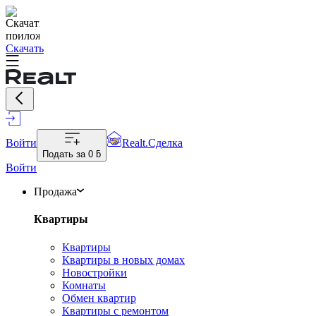
Скачать
Войти
Realt.Сделка
Подать за
0 ƃ
Войти
Продажа
Квартиры
Квартиры
Квартиры в новых домах
Новостройки
Комнаты
Обмен квартир
Квартиры с ремонтом