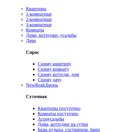
Квартиры
1-комнатные
2-комнатные
3-комнатные
Комнаты
Дома, коттеджи, усадьбы
Дачи
Спрос
Сниму квартиру
Сниму комнату
Сниму коттедж, дом
Сниму дачу
New
Realt.Бронь
Суточная
Квартиры посуточно
Комнаты посуточно
Агроусадьбы
Дома, коттеджи на сутки
Базы отдыха, гостиницы, бани