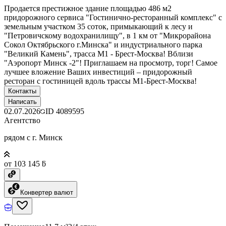
Продается престижное здание площадью 486 м2
придорожного сервиса "Гостинично-ресторанный комплекс" с
земельным участком 35 соток, примыкающий к лесу и
"Петровичскому водохранилищу", в 1 км от "Микрорайона
Сокол Октябрьского г.Минска" и индустриального парка
"Великий Камень", трасса М1 - Брест-Москва! Вблизи
"Аэропорт Минск -2"! Приглашаем на просмотр, торг! Самое
лучшее вложение Ваших инвестиций – придорожный
ресторан с гостиницей вдоль трассы М1-Брест-Москва!
Контакты
Написать
02.07.2026
ID
4089595
Агентство
рядом с г. Минск
от 103 145 ƃ
Конвертер валют