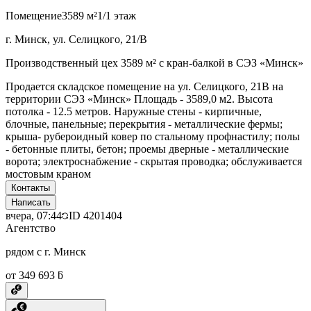
Помещение
3589 м²
1/1 этаж
г. Минск, ул. Селицкого, 21/В
Производственный цех 3589 м² с кран-балкой в СЭЗ «Минск»
Продается складское помещение на ул. Селицкого, 21В на
территории СЭЗ «Минск» Площадь - 3589,0 м2. Высота
потолка - 12.5 метров. Наружные стены - кирпичные,
блочные, панельные; перекрытия - металлические фермы;
крыша- рубероидный ковер по стальному профнастилу; полы
- бетонные плиты, бетон; проемы дверные - металлические
ворота; электроснабжение - скрытая проводка; обслуживается
мостовым краном
Контакты
Написать
вчера, 07:44
ID
4201404
Агентство
рядом с г. Минск
от 349 693 ƃ