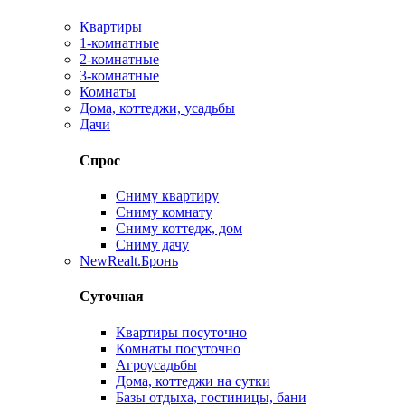
Квартиры
1-комнатные
2-комнатные
3-комнатные
Комнаты
Дома, коттеджи, усадьбы
Дачи
Спрос
Сниму квартиру
Сниму комнату
Сниму коттедж, дом
Сниму дачу
New
Realt.Бронь
Суточная
Квартиры посуточно
Комнаты посуточно
Агроусадьбы
Дома, коттеджи на сутки
Базы отдыха, гостиницы, бани