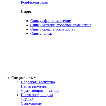
Конференц-залы
Спрос
Сниму офис, помещение
Сниму магазин, торговое помещение
Сниму склад, производство
Сниму гараж
Специалисты
Подобрать агентство
Найти риэлтера
Задать вопрос риэлтеру
Найти застройщика
Оценка
Страхование