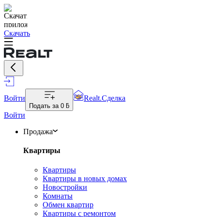
Скачать
Войти
Realt.Сделка
Подать за
0 ƃ
Войти
Продажа
Квартиры
Квартиры
Квартиры в новых домах
Новостройки
Комнаты
Обмен квартир
Квартиры с ремонтом