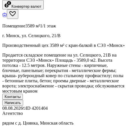
Конвертер валют
Помещение
3589 м²
1/1 этаж
г. Минск, ул. Селицкого, 21/В
Производственный цех 3589 м² с кран-балкой в СЭЗ «Минск»
Продается складское помещение на ул. Селицкого, 21В на
территории СЭЗ «Минск» Площадь - 3589,0 м2. Высота
потолка - 12.5 метров. Наружные стены - кирпичные,
блочные, панельные; перекрытия - металлические фермы;
крыша- рубероидный ковер по стальному профнастилу; полы
- бетонные плиты, бетон; проемы дверные - металлические
ворота; электроснабжение - скрытая проводка; обслуживается
мостовым краном
Контакты
Написать
08.08.2026
ID
4201404
Агентство
рядом с д. Цнянка, Минская область