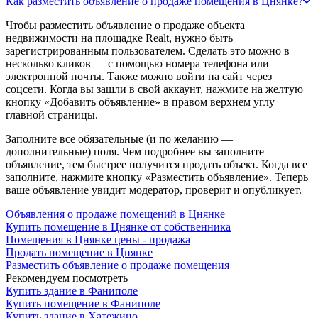
Как разместить объявление о продаже помещения в Цнянке?
Чтобы разместить объявление о продаже объекта
недвижимости на площадке Realt, нужно быть
зарегистрированным пользователем. Сделать это можно в
несколько кликов — с помощью номера телефона или
электронной почты. Также можно войти на сайт через
соцсети. Когда вы зашли в свой аккаунт, нажмите на желтую
кнопку «Добавить объявление» в правом верхнем углу
главной страницы.
Заполните все обязательные (и по желанию —
дополнительные) поля. Чем подробнее вы заполните
объявление, тем быстрее получится продать объект. Когда все
заполните, нажмите кнопку «Разместить объявление». Теперь
ваше объявление увидит модератор, проверит и опубликует.
Объявления о продаже помещений в Цнянке
Купить помещение в Цнянке от собственника
Помещения в Цнянке цены - продажа
Продать помещение в Цнянке
Разместить объявление о продаже помещения
Рекомендуем посмотреть
Купить здание в Фаниполе
Купить помещение в Фаниполе
Купить здание в Хатежино