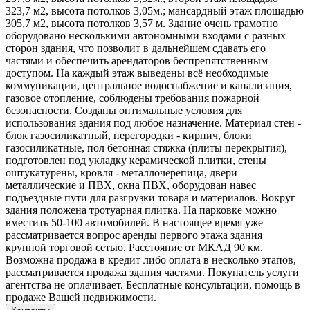
323,7 м2, высота потолков 3,05м.; мансардный этаж площадью
305,7 м2, высота потолков 3,57 м. Здание очень грамотно
оборудовано несколькими автономными входами с разных
сторон здания, что позволит в дальнейшем сдавать его
частями и обеспечить арендаторов беспрепятственным
доступом. На каждый этаж выведены всё необходимые
коммуникации, центральное водоснабжение и канализация,
газовое отопление, соблюдены требования пожарной
безопасности. Созданы оптимальные условия для
использования здания под любое назначение. Материал стен -
блок газосиликатный, перегородки - кирпич, блоки
газосиликатные, пол бетонная стяжка (плиты перекрытия),
подготовлен под укладку керамической плитки, стены
оштукатурены, кровля - металлочерепица, двери
металлические и ПВХ, окна ПВХ, оборудован навес
подъездные пути для разгрузки товара и материалов. Вокруг
здания положена тротуарная плитка. На парковке можно
вместить 50-100 автомобилей. В настоящее время уже
рассматривается вопрос аренды первого этажа здания
крупной торговой сетью. Расстояние от МКАД 90 км.
Возможна продажа в кредит либо оплата в несколько этапов,
рассматривается продажа здания частями. Покупатель услуги
агентства не оплачивает. Бесплатные консультации, помощь в
продаже Вашей недвижимости.