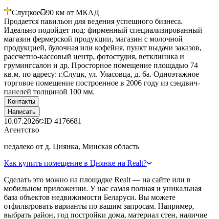
Слуцкое
90
км от МКАД
Продается павильон для ведения успешного бизнеса.
Идеально подойдет под: фирменный специализированный
магазин фермерской продукции, магазин с молочной
продукцией, булочная или кофейня, пункт выдачи заказов,
рассчетно-кассовый центр, фотостудия, ветклиника и
грумингсалон и др. Просторное помещение площадью 74
кв.м. по адресу: г.Слуцк, ул. Уласовца, д. 6а. Одноэтажное
торговое помещение построенное в 2006 году из сэндвич-
панелей толщиной 100 мм.
Контакты
Написать
10.07.2026
ID
4176681
Агентство
недалеко от д. Цнянка, Минская область
Как купить помещение в Цнянке на Realt?
Сделать это можно на площадке Realt — на сайте или в
мобильном приложении. У нас самая полная и уникальная
база объектов недвижимости Беларуси. Вы можете
отфильтровать варианты по вашим запросам. Например,
выбрать район, год постройки дома, материал стен, наличие