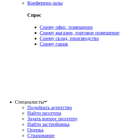
Конференц-залы
Спрос
Сниму офис, помещение
Сниму магазин, торговое помещение
Сниму склад, производство
Сниму гараж
Специалисты
Подобрать агентство
Найти риэлтера
Задать вопрос риэлтеру
Найти застройщика
Оценка
Страхование