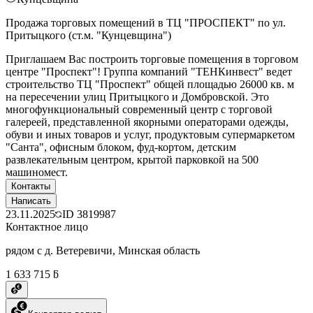
Продажа торговых помещений в ТЦ "ПРОСПЕКТ" по ул.
Притыцкого (ст.м. "Кунцевщина")
Приглашаем Вас построить торговые помещения в торговом
центре "Проспект"! Группа компаний "ТЕНКинвест" ведет
строительство ТЦ "Проспект" общей площадью 26000 кв. м
на пересечении улиц Притыцкого и Домбровской. Это
многофункциональный современный центр с торговой
галереей, представленной якорными операторами одежды,
обуви и иных товаров и услуг, продуктовым супермаркетом
"Санта", офисным блоком, фуд-кортом, детским
развлекательным центром, крытой парковкой на 500
машиномест.
Контакты
Написать
23.11.2025
ID
3819987
Контактное лицо
рядом с д. Ветеревичи, Минская область
1 633 715 ƃ