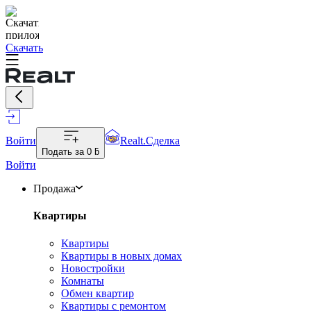
Скачать
Войти
Realt.Сделка
Подать за
0 ƃ
Войти
Продажа
Квартиры
Квартиры
Квартиры в новых домах
Новостройки
Комнаты
Обмен квартир
Квартиры с ремонтом