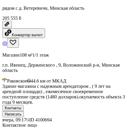
рядом с д. Ветеревичи, Минская область
205 555 ƃ
Конвертер валют
Магазин
108 м²
1/1 этаж
г.п. Ивенец, Держинского , 9, Воложинский р-н, Минская
область
Раковское
44.6
км от МКАД
Здание магазина с надежным арендатором , ( 9 лет на
арендной площади) , ежемесячное своевременное
поступление средств (1480 долларов).окупаемость объекта 3
года 9 месяцев.
Контакты
Написать
вчера, 09:17
ID
4100694
Контактное лицо