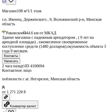
Магазин
108 м²
1/1 этаж
г.п. Ивенец, Держинского , 9, Воложинский р-н, Минская
область
Раковское
44.6
км от МКАД
Здание магазина с надежным арендатором , ( 9 лет на
арендной площади) , ежемесячное своевременное
поступление средств (1480 долларов).окупаемость объекта 3
года 9 месяцев.
Контакты
Написать
2 часа назад
ID
4100694
Контактное лицо
поблизости с аг. Негорелое, Минская область
от 1 271 228 ƃ
Конвертер валют