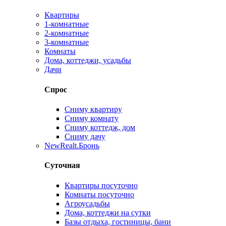
Квартиры
1-комнатные
2-комнатные
3-комнатные
Комнаты
Дома, коттеджи, усадьбы
Дачи
Спрос
Сниму квартиру
Сниму комнату
Сниму коттедж, дом
Сниму дачу
New
Realt.Бронь
Суточная
Квартиры посуточно
Комнаты посуточно
Агроусадьбы
Дома, коттеджи на сутки
Базы отдыха, гостиницы, бани