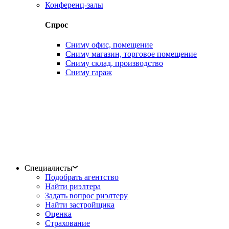
Конференц-залы
Спрос
Сниму офис, помещение
Сниму магазин, торговое помещение
Сниму склад, производство
Сниму гараж
Специалисты
Подобрать агентство
Найти риэлтера
Задать вопрос риэлтеру
Найти застройщика
Оценка
Страхование