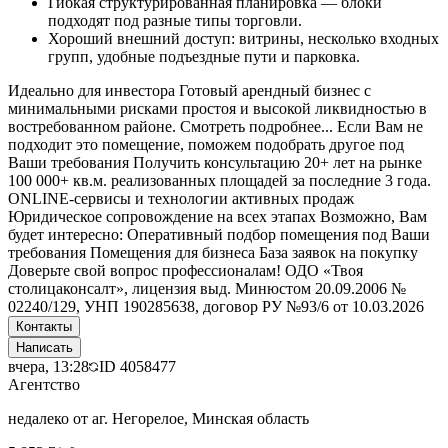
Гибкая структурированная планировка — блоки
подходят под разные типы торговли.
Хороший внешний доступ: витрины, несколько входных
групп, удобные подъездные пути и парковка.
Идеально для инвестора Готовый арендный бизнес с
минимальными рисками простоя и высокой ликвидностью в
востребованном районе. Смотреть подробнее... Если Вам не
подходит это помещение, поможем подобрать другое под
Ваши требования Получить консультацию 20+ лет на рынке
100 000+ кв.м. реализованных площадей за последние 3 года.
ONLINE-сервисы и технологии активных продаж
Юридическое сопровождение на всех этапах Возможно, Вам
будет интересно: Оперативный подбор помещения под Ваши
требования Помещения для бизнеса База заявок на покупку
Доверьте свой вопрос профессионалам! ОДО «Твоя
столицаконсалт», лицензия выд. Минюстом 20.09.2006 №
02240/129, УНП 190285638, договор РУ №93/6 от 10.03.2026
Контакты
Написать
вчера, 13:28
ID
4058477
Агентство
недалеко от аг. Негорелое, Минская область