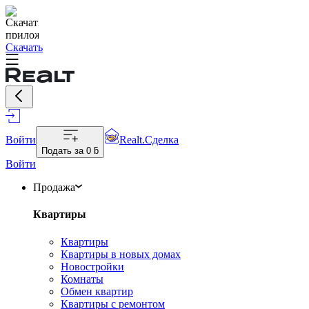
Скачать
Войти
Realt.Сделка
Подать за
0 ƃ
Войти
Продажа
Квартиры
Квартиры
Квартиры в новых домах
Новостройки
Комнаты
Обмен квартир
Квартиры с ремонтом