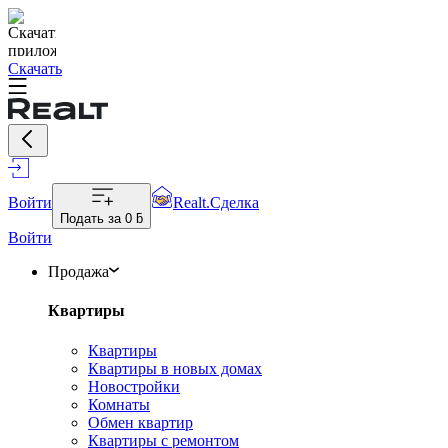
Скачать
Войти
Realt.Сделка
Подать за
0 ƃ
Войти
Продажа
Квартиры
Квартиры
Квартиры в новых домах
Новостройки
Комнаты
Обмен квартир
Квартиры с ремонтом