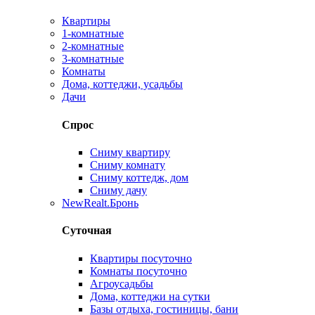
Квартиры
1-комнатные
2-комнатные
3-комнатные
Комнаты
Дома, коттеджи, усадьбы
Дачи
Спрос
Сниму квартиру
Сниму комнату
Сниму коттедж, дом
Сниму дачу
New
Realt.Бронь
Суточная
Квартиры посуточно
Комнаты посуточно
Агроусадьбы
Дома, коттеджи на сутки
Базы отдыха, гостиницы, бани