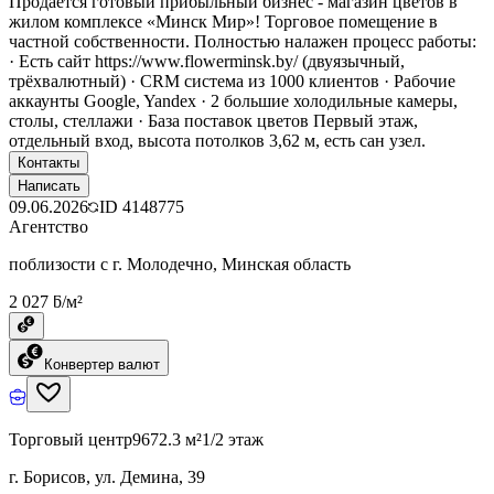
Продается готовый прибыльный бизнес - магазин цветов в
жилом комплексе «Минск Мир»! Торговое помещение в
частной собственности. Полностью налажен процесс работы:
· Есть сайт https://www.flowerminsk.by/ (двуязычный,
трёхвалютный) · CRM система из 1000 клиентов · Рабочие
аккаунты Google, Yandex · 2 большие холодильные камеры,
столы, стеллажи · База поставок цветов Первый этаж,
отдельный вход, высота потолков 3,62 м, есть сан узел.
Контакты
Написать
09.06.2026
ID
4148775
Агентство
поблизости с г. Молодечно, Минская область
2 027 ƃ/м²
Конвертер валют
Торговый центр
9672.3 м²
1/2 этаж
г. Борисов, ул. Демина, 39