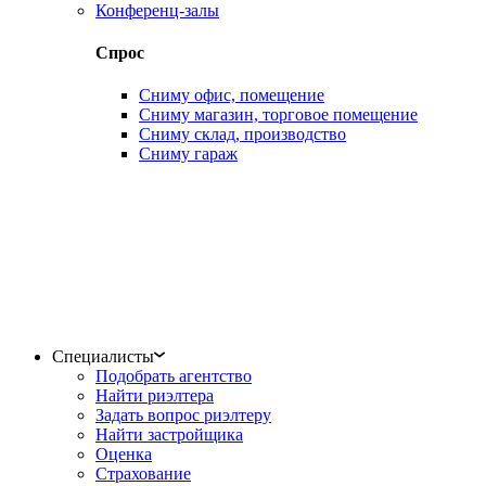
Конференц-залы
Спрос
Сниму офис, помещение
Сниму магазин, торговое помещение
Сниму склад, производство
Сниму гараж
Специалисты
Подобрать агентство
Найти риэлтера
Задать вопрос риэлтеру
Найти застройщика
Оценка
Страхование