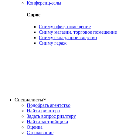
Конференц-залы
Спрос
Сниму офис, помещение
Сниму магазин, торговое помещение
Сниму склад, производство
Сниму гараж
Специалисты
Подобрать агентство
Найти риэлтера
Задать вопрос риэлтеру
Найти застройщика
Оценка
Страхование