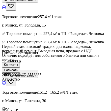
Торговое помещение
257.4 м²
1 этаж
г. Минск, ул. Голодеда, 15
✅ Торговое помещение 257,4 м² в ТЦ «Голодеда», Чижовка
✅ Торговое помещение 257,4 м² в ТЦ «Голодеда», Чижовка.
Первый этаж, высокий трафик, два входа, парковка,
нормальный ремонт. Выгодная цена, продажа с НДС.
Похожие объявления
Отлично подойдёт для собственного бизнеса или сдачи в
аренду.
1 140 000 ƃ
Контакты
Написать
28.05.2026
ID
3553835
Конвертер валют
Агентство
Торговое помещение
151.2 - 165.2 м²
1/1 этаж
г. Минск, ул. Гинтовта, 30
Уручье