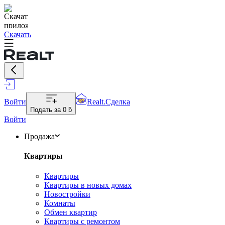
Скачать
Войти
Realt.Сделка
Подать за
0 ƃ
Войти
Продажа
Квартиры
Квартиры
Квартиры в новых домах
Новостройки
Комнаты
Обмен квартир
Квартиры с ремонтом