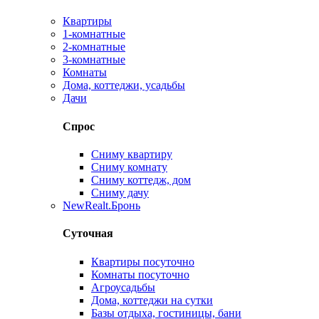
Квартиры
1-комнатные
2-комнатные
3-комнатные
Комнаты
Дома, коттеджи, усадьбы
Дачи
Спрос
Сниму квартиру
Сниму комнату
Сниму коттедж, дом
Сниму дачу
New
Realt.Бронь
Суточная
Квартиры посуточно
Комнаты посуточно
Агроусадьбы
Дома, коттеджи на сутки
Базы отдыха, гостиницы, бани