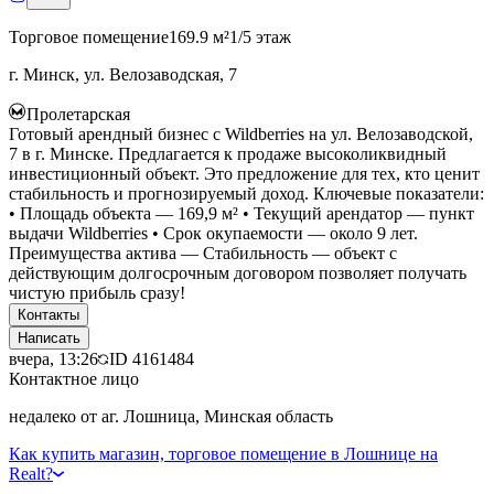
Торговое помещение
169.9 м²
1/5 этаж
г. Минск, ул. Велозаводская, 7
Пролетарская
Готовый арендный бизнес с Wildberries на ул. Велозаводской,
7 в г. Минске. Предлагается к продаже высоколиквидный
инвестиционный объект. Это предложение для тех, кто ценит
стабильность и прогнозируемый доход. Ключевые показатели:
• Площадь объекта — 169,9 м² • Текущий арендатор — пункт
выдачи Wildberries • Срок окупаемости — около 9 лет.
Преимущества актива — Стабильность — объект с
действующим долгосрочным договором позволяет получать
чистую прибыль сразу!
Контакты
Написать
вчера, 13:26
ID
4161484
Контактное лицо
недалеко от аг. Лошница, Минская область
Как купить магазин, торговое помещение в Лошнице на
Realt?