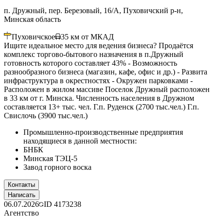
п. Дружный, пер. Березовый, 16/А, Пуховичский р-н,
Минская область
Пуховичское
35
км от МКАД
Ищите идеальное место для ведения бизнеса? Продаётся
комплекс торгово-бытового назначения в п.Дружный
готовность которого составляет 43% - Возможность
разнообразного бизнеса (магазин, кафе, офис и др.) - Развита
инфраструктура в окрестностях - Окружен парковками -
Расположен в жилом массиве Поселок Дружный расположен
в 33 км от г. Минска. Численность населения в Дружном
составляется 13+ тыс. чел. Г.п. Руденск (2700 тыс.чел.) Г.п.
Свислочь (3900 тыс.чел.)
Промышленно-производственные предприятия
находящиеся в данной местности:
БНБК
Минская ТЭЦ-5
Завод горного воска
Контакты
Написать
06.07.2026
ID
4173238
Агентство