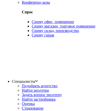
Конференц-залы
Спрос
Сниму офис, помещение
Сниму магазин, торговое помещение
Сниму склад, производство
Сниму гараж
Специалисты
Подобрать агентство
Найти риэлтера
Задать вопрос риэлтеру
Найти застройщика
Оценка
Страхование