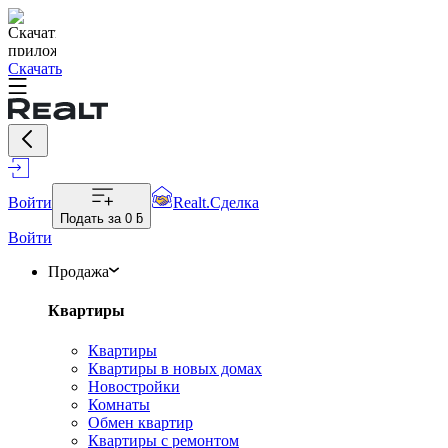
Скачать
Войти
Realt.Сделка
Подать за
0 ƃ
Войти
Продажа
Квартиры
Квартиры
Квартиры в новых домах
Новостройки
Комнаты
Обмен квартир
Квартиры с ремонтом