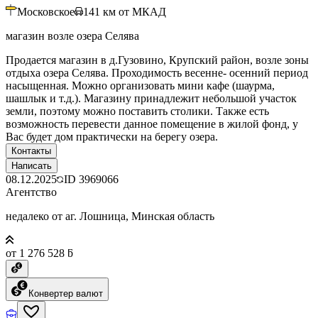
Московское
141
км от МКАД
магазин возле озера Селява
Продается магазин в д.Гузовино, Крупский район, возле зоны
отдыха озера Селява. Проходимость весенне- осенний период
насыщенная. Можно организовать мини кафе (шаурма,
шашлык и т.д.). Магазину принадлежит небольшой участок
земли, поэтому можно поставить столики. Также есть
возможность перевести данное помещение в жилой фонд, у
Вас будет дом практически на берегу озера.
Контакты
Написать
08.12.2025
ID
3969066
Агентство
недалеко от аг. Лошница, Минская область
от 1 276 528 ƃ
Конвертер валют