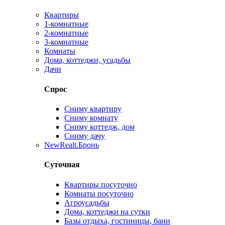
Квартиры
1-комнатные
2-комнатные
3-комнатные
Комнаты
Дома, коттеджи, усадьбы
Дачи
Спрос
Сниму квартиру
Сниму комнату
Сниму коттедж, дом
Сниму дачу
New
Realt.Бронь
Суточная
Квартиры посуточно
Комнаты посуточно
Агроусадьбы
Дома, коттеджи на сутки
Базы отдыха, гостиницы, бани