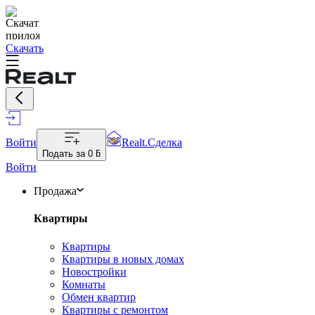
Скачать
Войти
Realt.Сделка
Подать за
0 ƃ
Войти
Продажа
Квартиры
Квартиры
Квартиры в новых домах
Новостройки
Комнаты
Обмен квартир
Квартиры с ремонтом