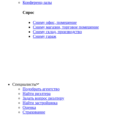
Конференц-залы
Спрос
Сниму офис, помещение
Сниму магазин, торговое помещение
Сниму склад, производство
Сниму гараж
Специалисты
Подобрать агентство
Найти риэлтера
Задать вопрос риэлтеру
Найти застройщика
Оценка
Страхование