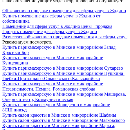
ваше объявление увидит модератор, проверит и опубликует.
Объявления о продаже помещения для сферы услуг в Жодино
Купить помещение для сферы услуг в Жодино от
собственника
Помещение для сферы услуг в Жодино цены - продажа
Продать помещение для сферы услуг в Жодино
Разместить объявление о продаже помещения для сферы услуг
Рекомендуем посмотреть
Купить парикмахерскую в Минске в микрорайоне Запад,
Красный Бор
Купить парикмахерскую в Минске в микрорайоне
Кунцевщина
Купить парикмахерскую в Минске в микрорайоне Сухарево
Купить парикмахерскую в Минске в микрорайоне Пушкина-
Глебки-Притыцкого-Ольшевского-Кальварийска
Купить парикмахерскую в Минске в микрорайоне
Независимости, Немига, Романовская слобода
Купить парикмахерскую в Минске в микрорайоне Машерова,
Оперный театр, Коммунистическая
Купить парикмахерскую в Молодечно в микрорайоне
8СШ,пивз-д
Купить салон красоты в Минске в микрорайоне Шабаны
Купить салон красоты в Минске в микрорайоне Маяковского
Купить салон красоты в Минске в микрорайоне Маркса,