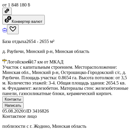
от 1 848 180 ƃ
Конвертер валют
База отдыха
2654 - 2655 м²
д. Раубичи, Минский р-н, Минская область
Логойское
17
км от МКАД
Участок с капитальным строением. Месторасположение:
Минская обл., Минский р-н, Острошицко-Городокский с/с, д.
Раубичи. Площадь участка: 0.8654 га. Высота потолков: от 3,5
м. Количество этажей: 3-4. Общая площадь здания: 2654.5 кв.
м. Фундамент: железобетон. Материалы стен: железобетонные
панели, газосиликатные блоки, керамический кирпич.
Контакты
Написать
05.08.2026
ID
3416826
Контактное лицо
поблизости с г. Жодино, Минская область