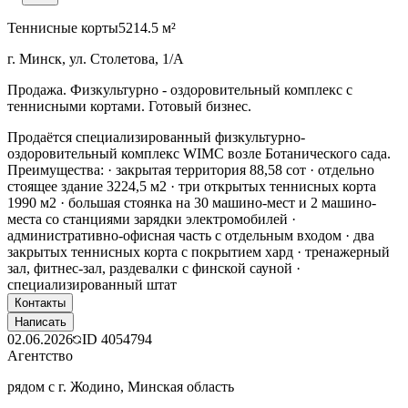
Теннисные корты
5214.5 м²
г. Минск, ул. Столетова, 1/А
Продажа. Физкультурно - оздоровительный комплекс с
теннисными кортами. Готовый бизнес.
Продаётся специализированный физкультурно-
оздоровительный комплекс WIMC возле Ботанического сада.
Преимущества: · закрытая территория 88,58 сот · отдельно
стоящее здание 3224,5 м2 · три открытых теннисных корта
1990 м2 · большая стоянка на 30 машино-мест и 2 машино-
места со станциями зарядки электромобилей ·
административно-офисная часть с отдельным входом · два
закрытых теннисных корта с покрытием хард · тренажерный
зал, фитнес-зал, раздевалки с финской сауной ·
специализированный штат
Контакты
Написать
02.06.2026
ID
4054794
Агентство
рядом с г. Жодино, Минская область