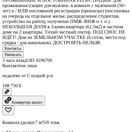
ПРОЖИВАНИЕ И ПОСТОЯННАЯ РЕГИСТРАЦИЯ. Для
проживания (скорее для мужчин, в комнате с мужчиной (50+
лет) и / ИЛИ постоянной регистрации (прописки) (постановка
на очередь на отдельное жилье, распределение студентам,
устройство на работу, получение ПМЖ /ВНЖ и т. п.)
НЕБОЛЬШАЯ ДОЛЯ в 3-комн.квартире (61,5м2) в частном
доме на 2 квартиры. Тихий частный сектор. ПОД СНОС НЕ
ИДЁТ! Дом на ЗЕМЕЛЬНОМ УЧАСТКЕ (6 соток, место под
грядки / для шашлыков). ДОСТРОИТЬ НЕЛЬЗЯ.
Контакты
Написать
3 часа назад
ID
4196709
Контактное лицо
недалеко от Слуцкий р-н
108 750 ƃ
Конвертер валют
Комната (доля)
17 м²
5/9 этаж