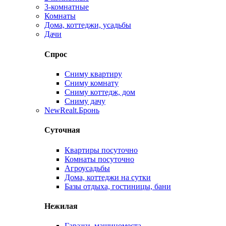
3-комнатные
Комнаты
Дома, коттеджи, усадьбы
Дачи
Спрос
Сниму квартиру
Сниму комнату
Сниму коттедж, дом
Сниму дачу
New
Realt.Бронь
Суточная
Квартиры посуточно
Комнаты посуточно
Агроусадьбы
Дома, коттеджи на сутки
Базы отдыха, гостиницы, бани
Нежилая
Гаражи, машиноместа