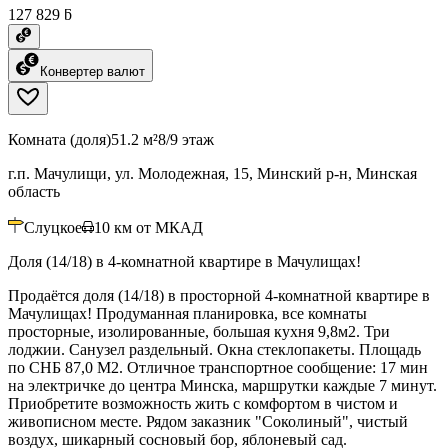
127 829 ƃ
Конвертер валют
Комната (доля)
51.2 м²
8/9 этаж
г.п. Мачулищи, ул. Молодежная, 15, Минский р-н, Минская
область
Слуцкое
10
км от МКАД
Доля (14/18) в 4-комнатной квартире в Мачулищах!
Продаётся доля (14/18) в просторной 4-комнатной квартире в
Мачулищах! Продуманная планировка, все комнаты
просторные, изолированные, большая кухня 9,8м2. Три
лоджии. Санузел раздельный. Окна стеклопакеты. Площадь
по СНБ 87,0 М2. Отличное транспортное сообщение: 17 мин
на электричке до центра Минска, маршрутки каждые 7 минут.
Приобретите возможность жить с комфортом в чистом и
живописном месте. Рядом заказник "Соколиный", чистый
воздух, шикарный сосновый бор, яблоневый сад.