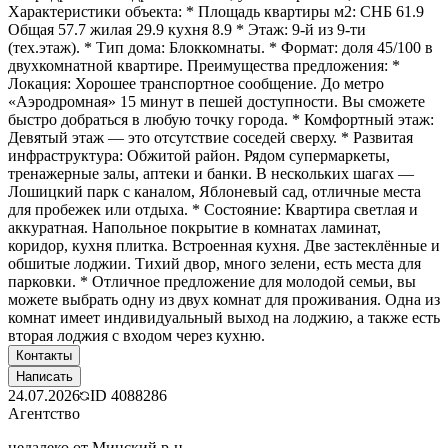
Характеристики объекта: * Площадь квартиры м2: СНБ 61.9
Общая 57.7 жилая 29.9 кухня 8.9 * Этаж: 9-й из 9-ти
(тех.этаж). * Тип дома: Блоккомнаты. * Формат: доля 45/100 в
двухкомнатной квартире. Преимущества предложения: *
Локация: Хорошее транспортное сообщение. До метро
«Аэродромная» 15 минут в пешей доступности. Вы сможете
быстро добраться в любую точку города. * Комфортный этаж:
Девятый этаж — это отсутствие соседей сверху. * Развитая
инфраструктура: Обжитой район. Рядом супермаркеты,
тренажерные залы, аптеки и банки. В нескольких шагах —
Лошицкий парк с каналом, Яблоневый сад, отличные места
для пробежек или отдыха. * Состояние: Квартира светлая и
аккуратная. Напольное покрытие в комнатах ламинат,
коридор, кухня плитка. Встроенная кухня. Две застеклённые и
обшитые лоджии. Тихий двор, много зелени, есть места для
парковки. * Отличное предложение для молодой семьи, вы
можете выбрать одну из двух комнат для проживания. Одна из
комнат имеет индивидуальный выход на лоджию, а также есть
вторая лоджия с входом через кухню.
Контакты
Написать
24.07.2026
ID
4088286
Агентство
недалеко от Минский р-н