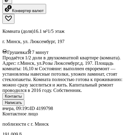
Конвертер валют
Комната (доля)
16.1 м²
1/5 этаж
г. Минск, ул. Люксембург, 197
Грушевка
7
минут
Продаётся 1/2 доли в двухкомнатной квартире (комната).
Адрес: г.Минск, ул.Розы Люксембург,д. 197. Площадь
комнаты: 16,10 м Состояние: выполнен евроремонт —
установлены навесные потолки, уложен ламинат, стоят
стеклопакеты. Комната полностью готова к проживанию:
можно сразу заселиться и жить. Капитальный ремонт
проводился в 2016 году. Собственник.
Контакты
Написать
вчера, 09:19
ID
4199798
Контактное лицо
поблизости с г. Минск
191 009 ƃ