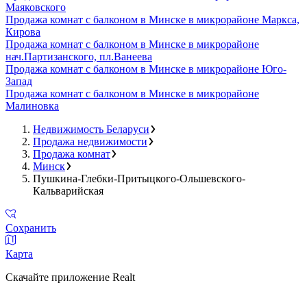
Маяковского
Продажа комнат с балконом в Минске в микрорайоне Маркса,
Кирова
Продажа комнат с балконом в Минске в микрорайоне
нач.Партизанского, пл.Ванеева
Продажа комнат с балконом в Минске в микрорайоне Юго-
Запад
Продажа комнат с балконом в Минске в микрорайоне
Малиновка
Недвижимость Беларуси
Продажа недвижимости
Продажа комнат
Минск
Пушкина-Глебки-Притыцкого-Ольшевского-
Кальварийская
Сохранить
Карта
Скачайте приложение Realt