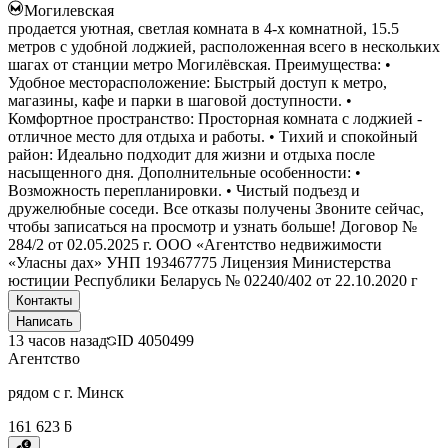
Могилевская
продается уютная, светлая комната в 4-х комнатной, 15.5
метров с удобной лоджией, расположенная всего в нескольких
шагах от станции метро Могилёвская. Преимущества: •
Удобное месторасположение: Быстрый доступ к метро,
магазины, кафе и парки в шаговой доступности. •
Комфортное пространство: Просторная комната с лоджией -
отличное место для отдыха и работы. • Тихий и спокойный
район: Идеально подходит для жизни и отдыха после
насыщенного дня. Дополнительные особенности: •
Возможность перепланировки. • Чистый подъезд и
дружелюбные соседи. Все отказы получены Звоните сейчас,
чтобы записаться на просмотр и узнать больше! Договор №
284/2 от 02.05.2025 г. ООО «Агентство недвижимости
«Уласны дах» УНП 193467775 Лицензия Министерства
юстиции Республики Беларусь № 02240/402 от 22.10.2020 г
Контакты
Написать
13 часов назад
ID
4050499
Агентство
рядом с г. Минск
161 623 ƃ