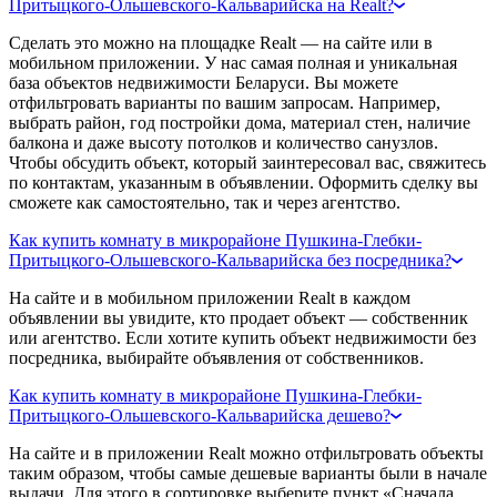
Притыцкого-Ольшевского-Кальварийска на Realt?
Сделать это можно на площадке Realt — на сайте или в
мобильном приложении. У нас самая полная и уникальная
база объектов недвижимости Беларуси. Вы можете
отфильтровать варианты по вашим запросам. Например,
выбрать район, год постройки дома, материал стен, наличие
балкона и даже высоту потолков и количество санузлов.
Чтобы обсудить объект, который заинтересовал вас, свяжитесь
по контактам, указанным в объявлении. Оформить сделку вы
сможете как самостоятельно, так и через агентство.
Как купить комнату в микрорайоне Пушкина-Глебки-
Притыцкого-Ольшевского-Кальварийска без посредника?
На сайте и в мобильном приложении Realt в каждом
объявлении вы увидите, кто продает объект — собственник
или агентство. Если хотите купить объект недвижимости без
посредника, выбирайте объявления от собственников.
Как купить комнату в микрорайоне Пушкина-Глебки-
Притыцкого-Ольшевского-Кальварийска дешево?
На сайте и в приложении Realt можно отфильтровать объекты
таким образом, чтобы самые дешевые варианты были в начале
выдачи. Для этого в сортировке выберите пункт «Сначала