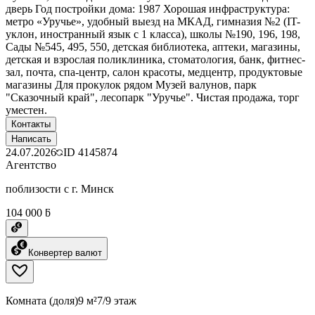
дверь Год постройки дома: 1987 Хорошая инфраструктура:
метро «Уручье», удобный выезд на МКАД, гимназия №2 (IT-
уклон, иностранный язык с 1 класса), школы №190, 196, 198,
Сады №545, 495, 550, детская библиотека, аптеки, магазины,
детская и взрослая поликлиника, стоматология, банк, фитнес-
зал, почта, спа-центр, салон красоты, медцентр, продуктовые
магазины Для прокулок рядом Музей валунов, парк
"Сказочный край", лесопарк "Уручье". Чистая продажа, торг
уместен.
Контакты
Написать
24.07.2026
ID
4145874
Агентство
поблизости с г. Минск
104 000 ƃ
Конвертер валют
Комната (доля)
9 м²
7/9 этаж