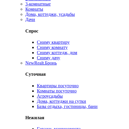
3-комнатные
Комнаты
Дома, коттеджи, усадьбы
Дачи
Спрос
Сниму квартиру
Сниму комнату
Сниму коттедж, дом
Сниму дачу
New
Realt.Бронь
Суточная
Квартиры посуточно
Комнаты посуточно
Агроусадьбы
Дома, коттеджи на сутки
Базы отдыха, гостиницы, бани
Нежилая
Гаражи, машиноместа