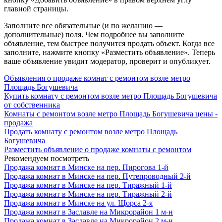
главной страницы.
Заполните все обязательные (и по желанию —
дополнительные) поля. Чем подробнее вы заполните
объявление, тем быстрее получится продать объект. Когда все
заполните, нажмите кнопку «Разместить объявление». Теперь
ваше объявление увидит модератор, проверит и опубликует.
Объявления о продаже комнат с ремонтом возле метро
Площадь Богушевича
Купить комнату с ремонтом возле метро Площадь Богушевича
от собственника
Комнаты с ремонтом возле метро Площадь Богушевича цены -
продажа
Продать комнату с ремонтом возле метро Площадь
Богушевича
Разместить объявление о продаже комнаты с ремонтом
Рекомендуем посмотреть
Продажа комнат в Минске на пер. Пирогова 1-й
Продажа комнат в Минске на пер. Путепроводный 2-й
Продажа комнат в Минске на пер. Тиражный 1-й
Продажа комнат в Минске на пер. Тиражный 2-й
Продажа комнат в Минске на ул. Щорса 2-я
Продажа комнат в Заславле на Микрорайон 1 м-н
Продажа комнат в Заславле на Микрорайон 2 м-н