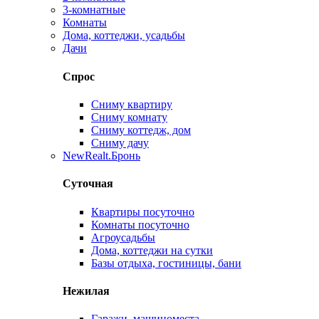
3-комнатные
Комнаты
Дома, коттеджи, усадьбы
Дачи
Спрос
Сниму квартиру
Сниму комнату
Сниму коттедж, дом
Сниму дачу
New
Realt.Бронь
Суточная
Квартиры посуточно
Комнаты посуточно
Агроусадьбы
Дома, коттеджи на сутки
Базы отдыха, гостиницы, бани
Нежилая
Гаражи, машиноместа