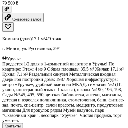
79 500 ƃ
Конвертер валют
Комната (доля)
17.1 м²
4/9 этаж
г. Минск, ул. Руссиянова, 29/1
Уручье
Продается 1/2 доля в 1-комнатной квартире в Уручье! По
квартире: Этаж: 4 из 9 Общая площадь: 35,5 м² Жилая: 17,1 м²
Кухня: 7,1 м² Раздельный санузел Металлическая входная
дверь Год постройки дома: 1987 Хорошая инфраструктура:
метро «Уручье», удобный выезд на МКАД, гимназия №2 (IT-
уклон, иностранный язык с 1 класса), школы №190, 196, 198,
Сады №545, 495, 550, детская библиотека, аптеки, магазины,
детская и взрослая поликлиника, стоматология, банк, фитнес-
зал, почта, спа-центр, салон красоты, медцентр, продуктовые
магазины Для прокулок рядом Музей валунов, парк
"Сказочный край", лесопарк "Уручье". Чистая продажа, торг
уместен.
Контакты