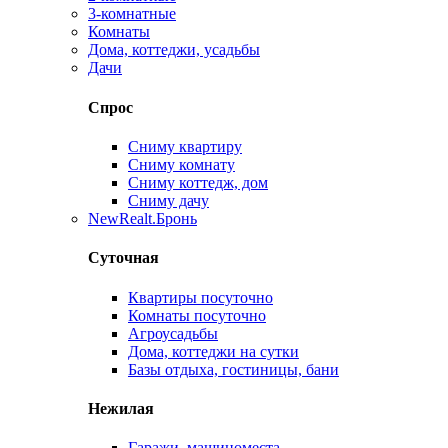
3-комнатные
Комнаты
Дома, коттеджи, усадьбы
Дачи
Спрос
Сниму квартиру
Сниму комнату
Сниму коттедж, дом
Сниму дачу
New
Realt.Бронь
Суточная
Квартиры посуточно
Комнаты посуточно
Агроусадьбы
Дома, коттеджи на сутки
Базы отдыха, гостиницы, бани
Нежилая
Гаражи, машиноместа