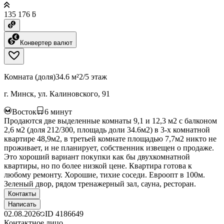
135 176 ƃ
Конвертер валют
Комната (доля)
34.6 м²
2/5 этаж
г. Минск, ул. Калиновского, 91
Восток
6
минут
Продаются две выделенные комнаты 9,1 и 12,3 м2 с балконом
2,6 м2 (доля 212/300, площадь доли 34.6м2) в 3-х комнатной
квартире 48,9м2, в третьей комнате площадью 7,7м2 никто не
проживает, и не планирует, собственник извещен о продаже.
Это хороший вариант покупки как бы двухкомнатной
квартиры, но по более низкой цене. Квартира готова к
любому ремонту. Хорошие, тихие соседи. Евроопт в 100м.
Зеленый двор, рядом тренажерный зал, сауна, ресторан.
Контакты
Написать
02.08.2026
ID
4186649
Контактное лицо