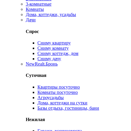
3-комнатные
Комнаты
Дома, коттеджи, усадьбы
Дачи
Спрос
Сниму квартиру
Сниму комнату
Сниму коттедж, дом
Сниму дачу
New
Realt.Бронь
Суточная
Квартиры посуточно
Комнаты посуточно
Агроусадьбы
Дома, коттеджи на сутки
Базы отдыха, гостиницы, бани
Нежилая
Гаражи, машиноместа