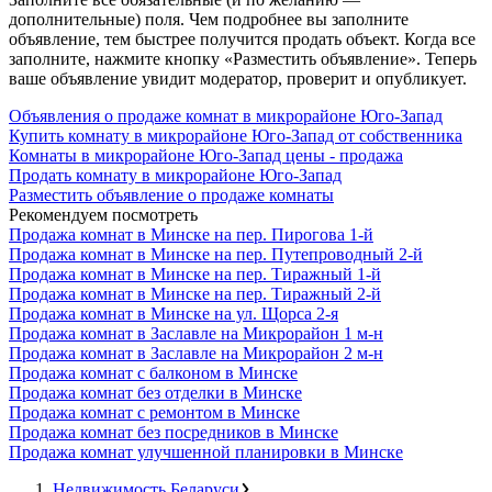
дополнительные) поля. Чем подробнее вы заполните
объявление, тем быстрее получится продать объект. Когда все
заполните, нажмите кнопку «Разместить объявление». Теперь
ваше объявление увидит модератор, проверит и опубликует.
Объявления о продаже комнат в микрорайоне Юго-Запад
Купить комнату в микрорайоне Юго-Запад от собственника
Комнаты в микрорайоне Юго-Запад цены - продажа
Продать комнату в микрорайоне Юго-Запад
Разместить объявление о продаже комнаты
Рекомендуем посмотреть
Продажа комнат в Минске на пер. Пирогова 1-й
Продажа комнат в Минске на пер. Путепроводный 2-й
Продажа комнат в Минске на пер. Тиражный 1-й
Продажа комнат в Минске на пер. Тиражный 2-й
Продажа комнат в Минске на ул. Щорса 2-я
Продажа комнат в Заславле на Микрорайон 1 м-н
Продажа комнат в Заславле на Микрорайон 2 м-н
Продажа комнат с балконом в Минске
Продажа комнат без отделки в Минске
Продажа комнат с ремонтом в Минске
Продажа комнат без посредников в Минске
Продажа комнат улучшенной планировки в Минске
Недвижимость Беларуси