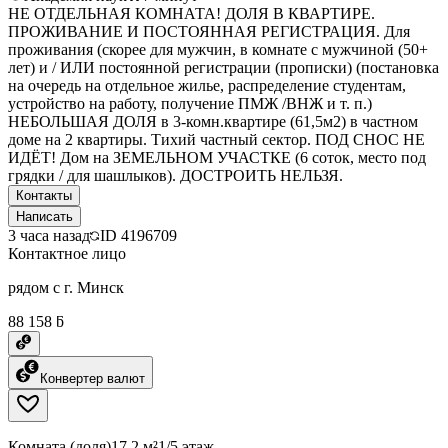
НЕ ОТДЕЛЬНАЯ КОМНАТА! ДОЛЯ В КВАРТИРЕ.
ПРОЖИВАНИЕ И ПОСТОЯННАЯ РЕГИСТРАЦИЯ. Для
проживания (скорее для мужчин, в комнате с мужчиной (50+
лет) и / ИЛИ постоянной регистрации (прописки) (постановка
на очередь на отдельное жилье, распределение студентам,
устройство на работу, получение ПМЖ /ВНЖ и т. п.)
НЕБОЛЬШАЯ ДОЛЯ в 3-комн.квартире (61,5м2) в частном
доме на 2 квартиры. Тихий частный сектор. ПОД СНОС НЕ
ИДЁТ! Дом на ЗЕМЕЛЬНОМ УЧАСТКЕ (6 соток, место под
грядки / для шашлыков). ДОСТРОИТЬ НЕЛЬЗЯ.
Контакты
Написать
3 часа назад
ID
4196709
Контактное лицо
рядом с г. Минск
88 158 ƃ
Конвертер валют
Комната (доля)
17.2 м²
1/5 этаж