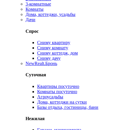
3-комнатные
Комнаты
Дома, коттеджи, усадьбы
Дачи
Спрос
Сниму квартиру
Сниму комнату
Сниму коттедж, дом
Сниму дачу
New
Realt.Бронь
Суточная
Квартиры посуточно
Комнаты посуточно
Агроусадьбы
Дома, коттеджи на сутки
Базы отдыха, гостиницы, бани
Нежилая
Гаражи, машиноместа