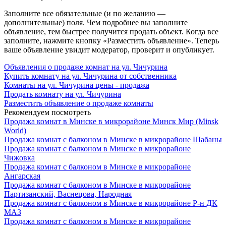
Заполните все обязательные (и по желанию —
дополнительные) поля. Чем подробнее вы заполните
объявление, тем быстрее получится продать объект. Когда все
заполните, нажмите кнопку «Разместить объявление». Теперь
ваше объявление увидит модератор, проверит и опубликует.
Объявления о продаже комнат на ул. Чичурина
Купить комнату на ул. Чичурина от собственника
Комнаты на ул. Чичурина цены - продажа
Продать комнату на ул. Чичурина
Разместить объявление о продаже комнаты
Рекомендуем посмотреть
Продажа комнат в Минске в микрорайоне Минск Мир (Minsk
World)
Продажа комнат с балконом в Минске в микрорайоне Шабаны
Продажа комнат с балконом в Минске в микрорайоне
Чижовка
Продажа комнат с балконом в Минске в микрорайоне
Ангарская
Продажа комнат с балконом в Минске в микрорайоне
Партизанский, Васнецова, Народная
Продажа комнат с балконом в Минске в микрорайоне Р-н ДК
МАЗ
Продажа комнат с балконом в Минске в микрорайоне