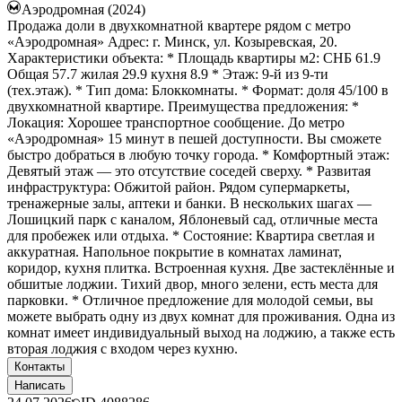
Аэродромная (2024)
Продажа доли в двухкомнатной квартере рядом с метро
«Аэродромная» Адрес: г. Минск, ул. Козыревская, 20.
Характеристики объекта: * Площадь квартиры м2: СНБ 61.9
Общая 57.7 жилая 29.9 кухня 8.9 * Этаж: 9-й из 9-ти
(тех.этаж). * Тип дома: Блоккомнаты. * Формат: доля 45/100 в
двухкомнатной квартире. Преимущества предложения: *
Локация: Хорошее транспортное сообщение. До метро
«Аэродромная» 15 минут в пешей доступности. Вы сможете
быстро добраться в любую точку города. * Комфортный этаж:
Девятый этаж — это отсутствие соседей сверху. * Развитая
инфраструктура: Обжитой район. Рядом супермаркеты,
тренажерные залы, аптеки и банки. В нескольких шагах —
Лошицкий парк с каналом, Яблоневый сад, отличные места
для пробежек или отдыха. * Состояние: Квартира светлая и
аккуратная. Напольное покрытие в комнатах ламинат,
коридор, кухня плитка. Встроенная кухня. Две застеклённые и
обшитые лоджии. Тихий двор, много зелени, есть места для
парковки. * Отличное предложение для молодой семьи, вы
можете выбрать одну из двух комнат для проживания. Одна из
комнат имеет индивидуальный выход на лоджию, а также есть
вторая лоджия с входом через кухню.
Контакты
Написать