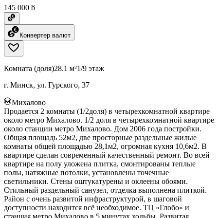
145 000 ƃ
Конвертер валют
Комната (доля)
28.1 м²
1/9 этаж
г. Минск, ул. Гурского, 37
Михалово
Продается 2 комнаты (1/2доля) в четырехкомнатной квартире
около метро Михалово. 1/2 доля в четырехкомнатной квартире
около станции метро Михалово. Дом 2006 года постройки.
Общая площадь 52м2, две просторные раздельные жилые
комнаты общей площадью 28,1м2, огромная кухня 10,6м2. В
квартире сделан современный качественный ремонт. Во всей
квартире на полу уложена плитка, смонтированы теплые
полы, натяжные потолки, установлены точечные
светильники. Стены оштукатурены и оклеены обоями.
Стильный раздельный санузел, отделка выполнена плиткой.
Район с очень развитой инфраструктурой, в шаговой
доступности находится всё необходимое. ТЦ «Глобо» и
станция метро Михалово в 5 минутах ходьбы. Развитая