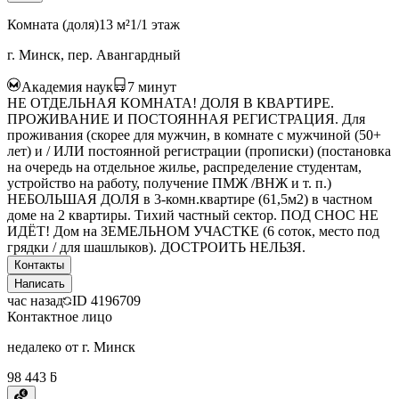
Комната (доля)
13 м²
1/1 этаж
г. Минск, пер. Авангардный
Академия наук
7
минут
НЕ ОТДЕЛЬНАЯ КОМНАТА! ДОЛЯ В КВАРТИРЕ.
ПРОЖИВАНИЕ И ПОСТОЯННАЯ РЕГИСТРАЦИЯ. Для
проживания (скорее для мужчин, в комнате с мужчиной (50+
лет) и / ИЛИ постоянной регистрации (прописки) (постановка
на очередь на отдельное жилье, распределение студентам,
устройство на работу, получение ПМЖ /ВНЖ и т. п.)
НЕБОЛЬШАЯ ДОЛЯ в 3-комн.квартире (61,5м2) в частном
доме на 2 квартиры. Тихий частный сектор. ПОД СНОС НЕ
ИДЁТ! Дом на ЗЕМЕЛЬНОМ УЧАСТКЕ (6 соток, место под
грядки / для шашлыков). ДОСТРОИТЬ НЕЛЬЗЯ.
Контакты
Написать
час назад
ID
4196709
Контактное лицо
недалеко от г. Минск
98 443 ƃ