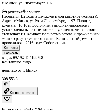
г. Минск, ул. Люксембург, 197
Грушевка
7
минут
Продаётся 1/2 доли в двухкомнатной квартире (комната).
Адрес: г.Минск, ул.Розы Люксембург,д. 197. Площадь
комнаты: 16,10 м Состояние: выполнен евроремонт —
установлены навесные потолки, уложен ламинат, стоят
стеклопакеты. Комната полностью готова к проживанию:
можно сразу заселиться и жить. Капитальный ремонт
проводился в 2016 году. Собственник.
Контакты
Написать
вчера, 09:19
ID
4199798
Контактное лицо
недалеко от г. Минск
308 553 ƃ
Конвертер валют
Комната (доля)
64 м²
16/19 этаж