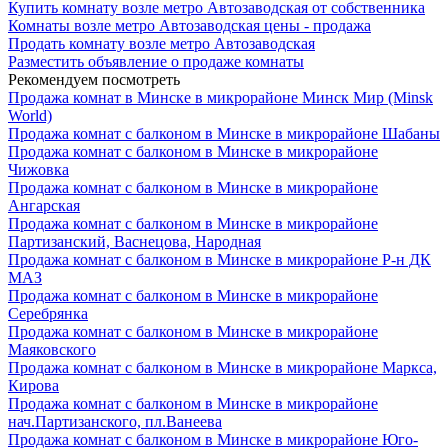
Купить комнату возле метро Автозаводская от собственника
Комнаты возле метро Автозаводская цены - продажа
Продать комнату возле метро Автозаводская
Разместить объявление о продаже комнаты
Рекомендуем посмотреть
Продажа комнат в Минске в микрорайоне Минск Мир (Minsk
World)
Продажа комнат с балконом в Минске в микрорайоне Шабаны
Продажа комнат с балконом в Минске в микрорайоне
Чижовка
Продажа комнат с балконом в Минске в микрорайоне
Ангарская
Продажа комнат с балконом в Минске в микрорайоне
Партизанский, Васнецова, Народная
Продажа комнат с балконом в Минске в микрорайоне Р-н ДК
МАЗ
Продажа комнат с балконом в Минске в микрорайоне
Серебрянка
Продажа комнат с балконом в Минске в микрорайоне
Маяковского
Продажа комнат с балконом в Минске в микрорайоне Маркса,
Кирова
Продажа комнат с балконом в Минске в микрорайоне
нач.Партизанского, пл.Ванеева
Продажа комнат с балконом в Минске в микрорайоне Юго-