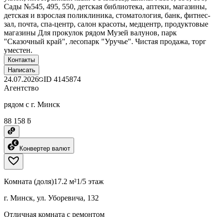
Сады №545, 495, 550, детская библиотека, аптеки, магазины,
детская и взрослая поликлиника, стоматология, банк, фитнес-
зал, почта, спа-центр, салон красоты, медцентр, продуктовые
магазины Для прокулок рядом Музей валунов, парк
"Сказочный край", лесопарк "Уручье". Чистая продажа, торг
уместен.
Контакты
Написать
24.07.2026
ID
4145874
Агентство
рядом с г. Минск
88 158 ƃ
Конвертер валют
Комната (доля)
17.2 м²
1/5 этаж
г. Минск, ул. Уборевича, 132
Отличная комната с ремонтом