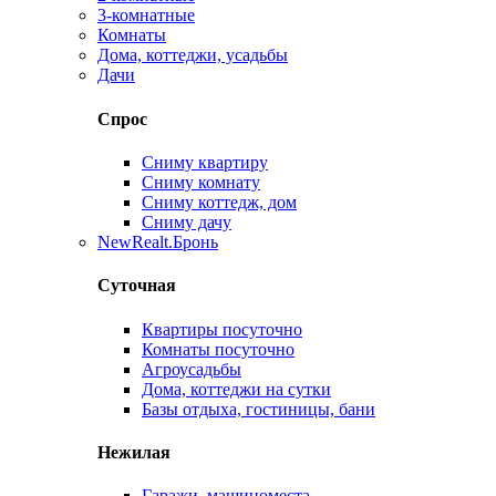
3-комнатные
Комнаты
Дома, коттеджи, усадьбы
Дачи
Спрос
Сниму квартиру
Сниму комнату
Сниму коттедж, дом
Сниму дачу
New
Realt.Бронь
Суточная
Квартиры посуточно
Комнаты посуточно
Агроусадьбы
Дома, коттеджи на сутки
Базы отдыха, гостиницы, бани
Нежилая
Гаражи, машиноместа