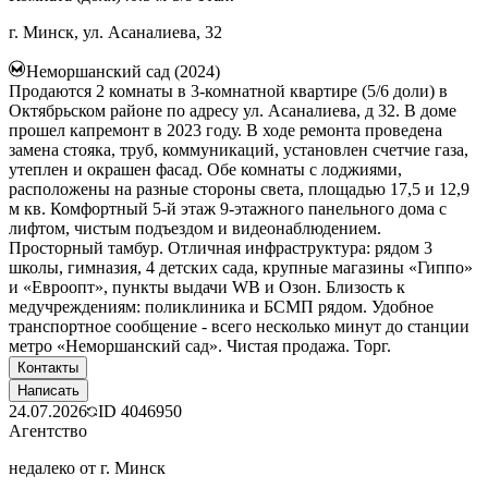
г. Минск, ул. Асаналиева, 32
Неморшанский сад (2024)
Продаются 2 комнаты в 3-комнатной квартире (5/6 доли) в
Октябрьском районе по адресу ул. Асаналиева, д 32. В доме
прошел капремонт в 2023 году. В ходе ремонта проведена
замена стояка, труб, коммуникаций, установлен счетчие газа,
утеплен и окрашен фасад. Обе комнаты с лоджиями,
расположены на разные стороны света, площадью 17,5 и 12,9
м кв. Комфортный 5-й этаж 9-этажного панельного дома с
лифтом, чистым подъездом и видеонаблюдением.
Просторный тамбур. Отличная инфраструктура: рядом 3
школы, гимназия, 4 детских сада, крупные магазины «Гиппо»
и «Евроопт», пункты выдачи WB и Озон. Близость к
медучреждениям: поликлиника и БСМП рядом. Удобное
транспортное сообщение - всего несколько минут до станции
метро «Неморшанский сад». Чистая продажа. Торг.
Контакты
Написать
24.07.2026
ID
4046950
Агентство
недалеко от г. Минск