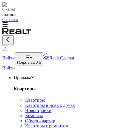
Скачать
Войти
Realt.Сделка
Подать за
0 ƃ
Войти
Продажа
Квартиры
Квартиры
Квартиры в новых домах
Новостройки
Комнаты
Обмен квартир
Квартиры с ремонтом