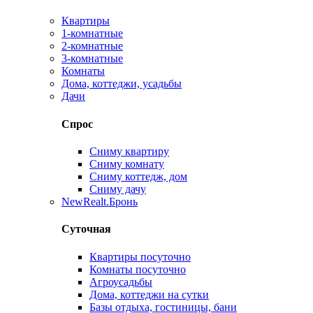
Квартиры
1-комнатные
2-комнатные
3-комнатные
Комнаты
Дома, коттеджи, усадьбы
Дачи
Спрос
Сниму квартиру
Сниму комнату
Сниму коттедж, дом
Сниму дачу
New
Realt.Бронь
Суточная
Квартиры посуточно
Комнаты посуточно
Агроусадьбы
Дома, коттеджи на сутки
Базы отдыха, гостиницы, бани