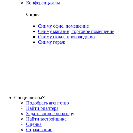
Конференц-залы
Спрос
Сниму офис, помещение
Сниму магазин, торговое помещение
Сниму склад, производство
Сниму гараж
Специалисты
Подобрать агентство
Найти риэлтера
Задать вопрос риэлтеру
Найти застройщика
Оценка
Страхование