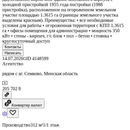
холодной пристройкой 1955 года постройки (1988
пристройка), расположенное на огороженном земельном
участке площадью 1.3615 га (границы земельного участка
выделены красным). Преимущества: • все необходимые
условия для работы • огороженная территория с КПП 1,3615
га • офисы помещения для администрации • мощность 350
кВт • стены - кирпич, г/с блок • пол – бетон • стоянка •
круглосуточный доступ
Контакты
Написать
14.07.2026
ID
4148599
Агентство
рядом с аг. Семково, Минская область
205 702 ƃ
Конвертер валют
Производство
312 м²
1/1 этаж