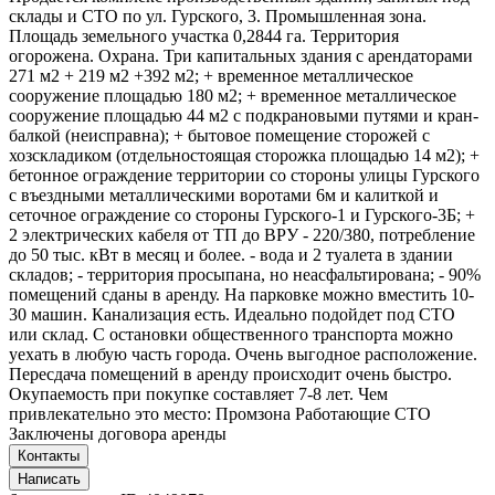
склады и СТО по ул. Гурского, 3. Промышленная зона.
Площадь земельного участка 0,2844 га. Территория
огорожена. Охрана. Три капитальных здания с арендаторами
271 м2 + 219 м2 +392 м2; + временное металлическое
сооружение площадью 180 м2; + временное металлическое
сооружение площадью 44 м2 с подкрановыми путями и кран-
балкой (неисправна); + бытовое помещение сторожей с
хозскладиком (отдельностоящая сторожка площадью 14 м2); +
бетонное ограждение территории со стороны улицы Гурского
с въездными металлическими воротами 6м и калиткой и
сеточное ограждение со стороны Гурского-1 и Гурского-3Б; +
2 электрических кабеля от ТП до ВРУ - 220/380, потребление
до 50 тыс. кВт в месяц и более. - вода и 2 туалета в здании
складов; - территория просыпана, но неасфальтирована; - 90%
помещений сданы в аренду. На парковке можно вместить 10-
30 машин. Канализация есть. Идеально подойдет под СТО
или склад. С остановки общественного транспорта можно
уехать в любую часть города. Очень выгодное расположение.
Пересдача помещений в аренду происходит очень быстро.
Окупаемость при покупке составляет 7-8 лет. Чем
привлекательно это место: Промзона Работающие СТО
Заключены договора аренды
Контакты
Написать