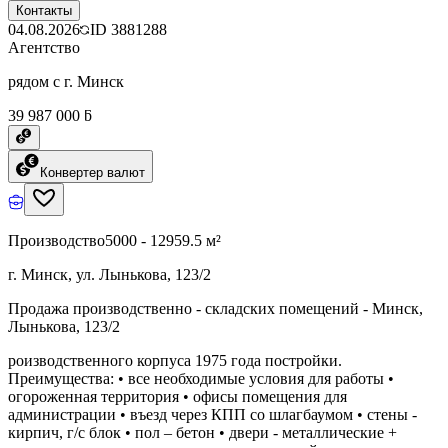
Контакты
04.08.2026
ID
3881288
Агентство
рядом с г. Минск
39 987 000 ƃ
Конвертер валют
Производство
5000 - 12959.5 м²
г. Минск, ул. Лынькова, 123/2
Продажа производственно - складских помещений - Минск,
Лынькова, 123/2
роизводственного корпуса 1975 года постройки.
Преимущества: • все необходимые условия для работы •
огороженная территория • офисы помещения для
администрации • въезд через КПП со шлагбаумом • стены -
кирпич, г/с блок • пол – бетон • двери - металлические +