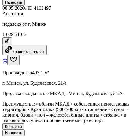
Написать
08.05.2026
ID
4102497
Агентство
недалеко от г. Минск
1 028 510 ƃ
Конвертер валют
Производство
493.1 м²
г. Минск, ул. Будславская, 21/а
Продажа склада возле МКАД - Минск, Будславская, 21/А
Преимущества: • вблизи МКАД • собственная прилегающая
территория • Кран-балка (500-700 кг) • отопление • стены –
кирпич, блоки • пол – железобетонные плиты • стоянка • в
шаговой доступности общественный транспорт
Контакты
Написать