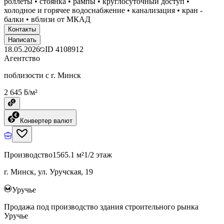
роллеты • стоянка • рампы • круглосуточный доступ •
холодное и горячее водоснабжение • канализация • кран -
балки • вблизи от МКАД
Контакты
Написать
18.05.2026
ID
4108912
Агентство
поблизости с г. Минск
2 645 ƃ/м²
Конвертер валют
Производство
1565.1 м²
1/2 этаж
г. Минск, ул. Уручская, 19
Уручье
Продажа под производство здания строительного рынка
Уручье