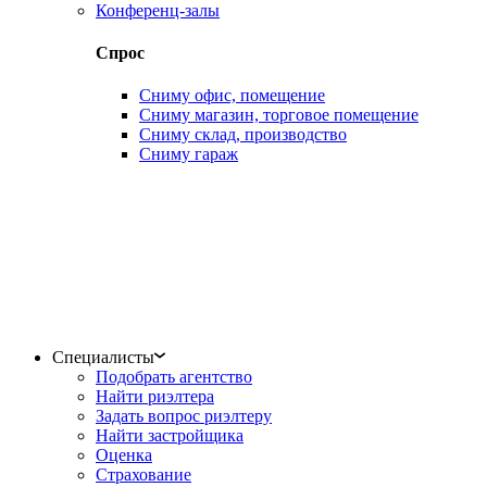
Конференц-залы
Спрос
Сниму офис, помещение
Сниму магазин, торговое помещение
Сниму склад, производство
Сниму гараж
Специалисты
Подобрать агентство
Найти риэлтера
Задать вопрос риэлтеру
Найти застройщика
Оценка
Страхование