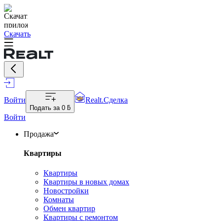
Скачать
Войти
Realt.Сделка
Подать за
0 ƃ
Войти
Продажа
Квартиры
Квартиры
Квартиры в новых домах
Новостройки
Комнаты
Обмен квартир
Квартиры с ремонтом