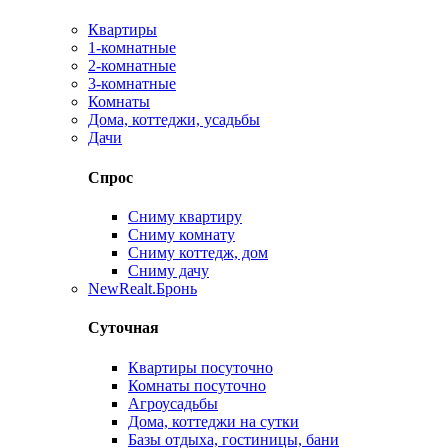
Квартиры
1-комнатные
2-комнатные
3-комнатные
Комнаты
Дома, коттеджи, усадьбы
Дачи
Спрос
Сниму квартиру
Сниму комнату
Сниму коттедж, дом
Сниму дачу
New
Realt.Бронь
Суточная
Квартиры посуточно
Комнаты посуточно
Агроусадьбы
Дома, коттеджи на сутки
Базы отдыха, гостиницы, бани