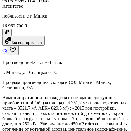
08.06.2026
ID
4110908
Агентство
поблизости с г. Минск
16 969 700 ƃ
Конвертер валют
Производство
4351.2 м²
1 этаж
г. Минск, ул. Селицкого, 7/а
Продажа производства, склада в СЭЗ Минск - Минск,
Селицкого, 7/А
Административно-производственное здание доступно к
приобретению! Общая площадь 4 351,2 м² (производственная
часть – 3521,7 м², АБК– 829,5 м²) : - 2015 год постройки,
сэндвич панели ; - высота потолков от 6 до 7 метров ; - кран
балка 5 т, нагрузка на кв. м пола – 5 т; - грузовой лифт до 1 т; -
доступно 250 кВт. Увеличение до 450 кВт без согласований ; -
отопление от котельной (дрова), центральное водоснабжение,