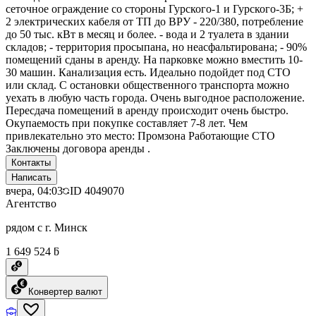
сеточное ограждение со стороны Гурского-1 и Гурского-3Б; +
2 электрических кабеля от ТП до ВРУ - 220/380, потребление
до 50 тыс. кВт в месяц и более. - вода и 2 туалета в здании
складов; - территория просыпана, но неасфальтирована; - 90%
помещений сданы в аренду. На парковке можно вместить 10-
30 машин. Канализация есть. Идеально подойдет под СТО
или склад. С остановки общественного транспорта можно
уехать в любую часть города. Очень выгодное расположение.
Пересдача помещений в аренду происходит очень быстро.
Окупаемость при покупке составляет 7-8 лет. Чем
привлекательно это место: Промзона Работающие СТО
Заключены договора аренды .
Контакты
Написать
вчера, 04:03
ID
4049070
Агентство
рядом с г. Минск
1 649 524 ƃ
Конвертер валют