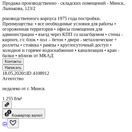
Продажа производственно - складских помещений - Минск,
Лынькова, 123/2
роизводственного корпуса 1975 года постройки.
Преимущества: • все необходимые условия для работы •
огороженная территория • офисы помещения для
администрации • въезд через КПП со шлагбаумом • стены -
кирпич, г/с блок • пол – бетон • двери - металлические +
роллеты • стоянка • рампы • круглосуточный доступ •
холодное и горячее водоснабжение • канализация • кран -
балки • вблизи от МКАД
Контакты
Написать
18.05.2026
ID
4108912
Агентство
недалеко от г. Минск
1 255 ƃ/м²
Конвертер валют