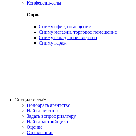
Конференц-залы
Спрос
Сниму офис, помещение
Сниму магазин, торговое помещение
Сниму склад, производство
Сниму гараж
Специалисты
Подобрать агентство
Найти риэлтера
Задать вопрос риэлтеру
Найти застройщика
Оценка
Страхование