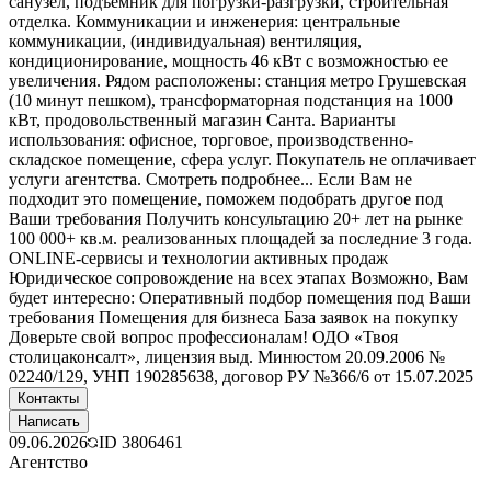
санузел, подъемник для погрузки-разгрузки, строительная
отделка. Коммуникации и инженерия: центральные
коммуникации, (индивидуальная) вентиляция,
кондиционирование, мощность 46 кВт с возможностью ее
увеличения. Рядом расположены: станция метро Грушевская
(10 минут пешком), трансформаторная подстанция на 1000
кВт, продовольственный магазин Санта. Варианты
использования: офисное, торговое, производственно-
складское помещение, сфера услуг. Покупатель не оплачивает
услуги агентства. Смотреть подробнее... Если Вам не
подходит это помещение, поможем подобрать другое под
Ваши требования Получить консультацию 20+ лет на рынке
100 000+ кв.м. реализованных площадей за последние 3 года.
ONLINE-сервисы и технологии активных продаж
Юридическое сопровождение на всех этапах Возможно, Вам
будет интересно: Оперативный подбор помещения под Ваши
требования Помещения для бизнеса База заявок на покупку
Доверьте свой вопрос профессионалам! ОДО «Твоя
столицаконсалт», лицензия выд. Минюстом 20.09.2006 №
02240/129, УНП 190285638, договор РУ №366/6 от 15.07.2025
Контакты
Написать
09.06.2026
ID
3806461
Агентство