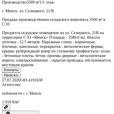
Производство
3589 м²
1/1 этаж
г. Минск, ул. Селицкого, 21/В
Продажа производственно-складского комплекса 3500 м² в
СЭЗ
Продается складское помещение на ул. Селицкого, 21В на
территории СЭЗ «Минск» Площадь - 3589,0 м2. Высота
потолка - 12.5 метров. Наружные стены - кирпичные,
блочные, панельные; перекрытия - металлические фермы;
крыша- рубероидный ковер по стальному профнастилу; полы
- бетонные плиты, бетон; проемы дверные - металлические
ворота; электроснабжение - скрытая проводка; обслуживается
мостовым краном
Контакты
Написать
27.07.2026
ID
4191638
Агентство
поблизости с г. Минск
1 910 ƃ/м²