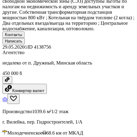
свободной экономической зоны (СЭЗ) доступны льготы по
налогам на недвижимость и аренду земельных участков и
другие. Собственная трансформаторная подстанция
мощностью 800 кВт ; Котельная на твёрдом топливе (2 котла) ;
Два отдельных въезда/выезда на территорию ; Центральное
водоснабжение, канализация, оптоволокно.
Контакты
Написать
29.05.2026
ID
4138756
Агентство
недалеко от п. Дружный, Минская область
450 000 ƃ
Конвертер валют
Производство
1039.6 м²
1/2 этаж
г. Вилейка, пер. Гидростроителей, 1/А
Молодечненское
68.6
км от МКАД