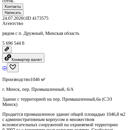
соток.
Контакты
Написать
24.07.2026
ID
4173575
Агентство
рядом с п. Дружный, Минская область
5 696 544 ƃ
Конвертер валют
Производство
1046 м²
г. Минск, пер. Промышленный, 6/А
Здание с территорией на пер. Промышленный,6а (СЭЗ
Минск)
Продается промышленное здание общей площадью 1046,8 м2
с административным корпусом и множеством
вспомогательных сооружений на охраняемой территории
0,2997 га с хорошими подъездными путями. Свободная