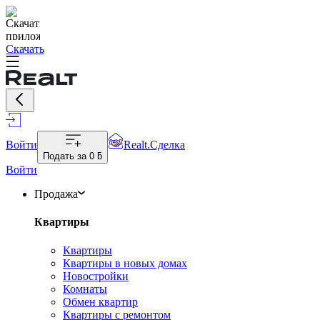
Скачать
Войти
Realt.Сделка
Подать за
0 ƃ
Войти
Продажа
Квартиры
Квартиры
Квартиры в новых домах
Новостройки
Комнаты
Обмен квартир
Квартиры с ремонтом