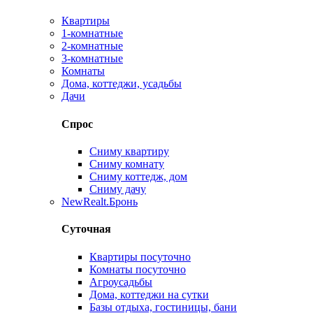
Квартиры
1-комнатные
2-комнатные
3-комнатные
Комнаты
Дома, коттеджи, усадьбы
Дачи
Спрос
Сниму квартиру
Сниму комнату
Сниму коттедж, дом
Сниму дачу
New
Realt.Бронь
Суточная
Квартиры посуточно
Комнаты посуточно
Агроусадьбы
Дома, коттеджи на сутки
Базы отдыха, гостиницы, бани