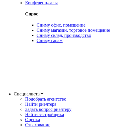
Конференц-залы
Спрос
Сниму офис, помещение
Сниму магазин, торговое помещение
Сниму склад, производство
Сниму гараж
Специалисты
Подобрать агентство
Найти риэлтера
Задать вопрос риэлтеру
Найти застройщика
Оценка
Страхование