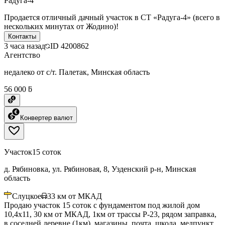
Радуга-4
Продается отличный дачный участок в СТ «Радуга-4» (всего в
нескольких минутах от Жодино)!
Контакты
3 часа назад
ID
4200862
Агентство
недалеко от с/т. Палетак, Минская область
56 000 ƃ
Конвертер валют
Участок
15 соток
д. Рябиновка, ул. Рябиновая, 8, Узденский р-н, Минская
область
Слуцкое
33
км от МКАД
Продаю участок 15 соток с фундаментом под жилой дом
10,4х11, 30 км от МКАД, 1км от трассы Р-23, рядом заправка,
в соседней деревне (1км), магазины, почта, школа, медпункт,