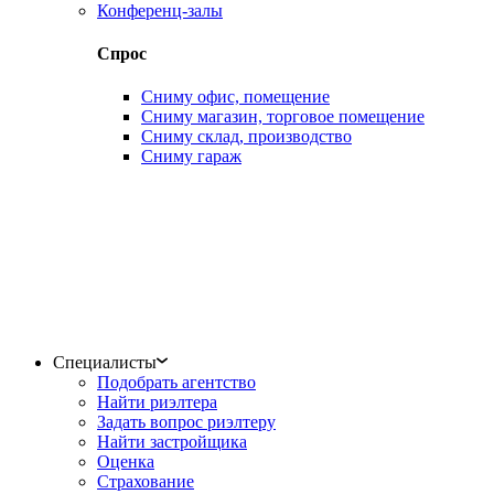
Конференц-залы
Спрос
Сниму офис, помещение
Сниму магазин, торговое помещение
Сниму склад, производство
Сниму гараж
Специалисты
Подобрать агентство
Найти риэлтера
Задать вопрос риэлтеру
Найти застройщика
Оценка
Страхование