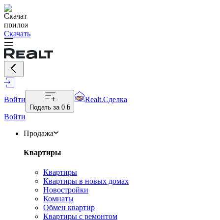
Скачать
Войти
Realt.Сделка
Подать за
0 ƃ
Войти
Продажа
Квартиры
Квартиры
Квартиры в новых домах
Новостройки
Комнаты
Обмен квартир
Квартиры с ремонтом