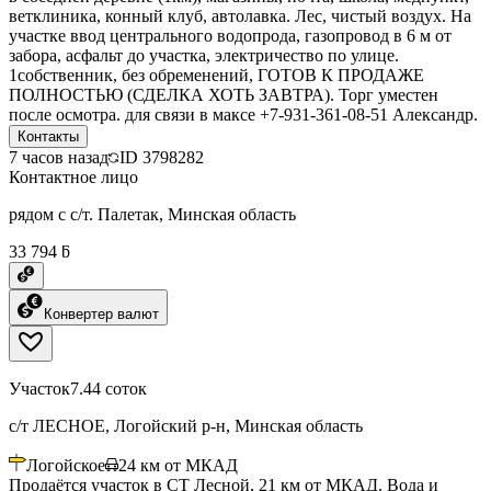
ветклиника, конный клуб, автолавка. Лес, чистый воздух. На
участке ввод центрального водопрода, газопровод в 6 м от
забора, асфальт до участка, электричество по улице.
1собственник, без обременений, ГОТОВ К ПРОДАЖЕ
ПОЛНОСТЬЮ (СДЕЛКА ХОТЬ ЗАВТРА). Торг уместен
после осмотра. для связи в максе +7-931-361-08-51 Александр.
Контакты
7 часов назад
ID
3798282
Контактное лицо
рядом с с/т. Палетак, Минская область
33 794 ƃ
Конвертер валют
Участок
7.44 соток
с/т ЛЕСНОЕ, Логойский р-н, Минская область
Логойское
24
км от МКАД
Продаётся участок в СТ Лесной, 21 км от МКАД. Вода и