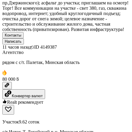
пр.Дзержинского); асфальт до участка; приглашаем на осмотр!
Торг! Все коммуникации на участке - свет 380, газ, скважина
водопровод, интернет; удобный круглогодичный подъезд;
очистка дорог от снега зимой; целевое назначение -
строительство и обслуживание жилого дома, частная
собственность (приватизирован). Развитая инфраструктура!
Контакты
Написать
11 часов назад
ID
4149387
Агентство
рядом с с/т. Палетак, Минская область
80 000 ƃ
Конвертер валют
Realt рекомендует
Участок
9.62 соток
с/т Исток-Т, Логойский р-н, Минская область