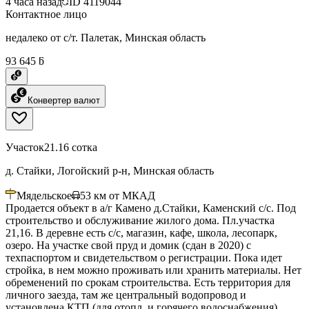
4 часа назад
ID
4119044
Контактное лицо
недалеко от с/т. Палетак, Минская область
93 645 ƃ
Конвертер валют
Участок
21.16 сотка
д. Стайки, Логойский р-н, Минская область
Мядельское
53
км от МКАД
Продается объект в а/г Камено д.Стайки, Каменский с/с. Под
строительство и обслуживание жилого дома. Пл.участка
21,16. В деревне есть с/с, магазин, кафе, школа, лесопарк,
озеро. На участке свой пруд и домик (сдан в 2020) с
техпаспортом и свидетельством о регистрации. Пока идет
стройка, в нем можно проживать или хранить материалы. Нет
обременений по срокам строительства. Есть территория для
личного заезда, там же центральный водопровод и
установлена КТП (для отопл. и горячего водоснабжения).