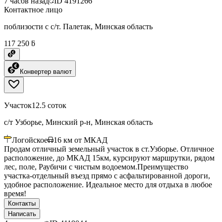
7 часов назад
ID
4191266
Контактное лицо
поблизости с с/т. Палетак, Минская область
117 250 ƃ
Конвертер валют
Участок
12.5 соток
с/т Узборье, Минский р-н, Минская область
Логойское
16
км от МКАД
Продам отличный земельный участок в ст.Узборье. Отличное
расположение, до МКАД 15км, курсируют маршрутки, рядом
лес, поле, Раубичи с чистым водоемом.Преимущество
участка-отдельный въезд прямо с асфальтированной дороги,
удобное расположение. Идеальное место для отдыха в любое
время!
Контакты
Написать