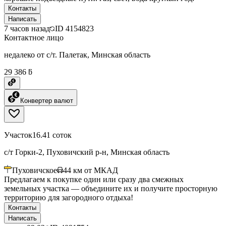
Контакты
Написать
7 часов назад
ID
4154823
Контактное лицо
недалеко от с/т. Палетак, Минская область
29 386 ƃ
Конвертер валют
Участок
16.41 соток
с/т Горки-2, Пуховичский р-н, Минская область
Пуховичское
44
км от МКАД
Предлагаем к покупке один или сразу два смежных
земельных участка — объедините их и получите просторную
территорию для загородного отдыха!
Контакты
Написать