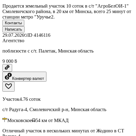
Продается земельный участок 10 соток в с/т "АгроБелОИ-1"
Смолевичского района, в 20 км от Минска, всего 25 минут от
станции метро "Уручье2.
Контакты
Написать
29.07.2026
ID
4146116
Агентство
поблизости с с/т. Палетак, Минская область
9 000 ƃ
Конвертер валют
Участок
4.76 соток
с/т Радуга-4, Смолевичский р-н, Минская область
Московское
54
км от МКАД
Отличный участок в нескольких минутах от Жодино в СТ