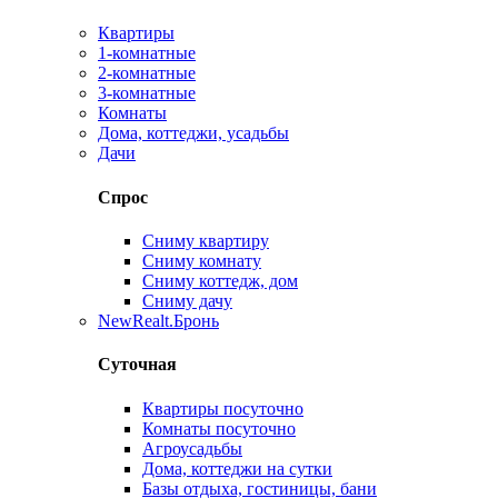
Квартиры
1-комнатные
2-комнатные
3-комнатные
Комнаты
Дома, коттеджи, усадьбы
Дачи
Спрос
Сниму квартиру
Сниму комнату
Сниму коттедж, дом
Сниму дачу
New
Realt.Бронь
Суточная
Квартиры посуточно
Комнаты посуточно
Агроусадьбы
Дома, коттеджи на сутки
Базы отдыха, гостиницы, бани