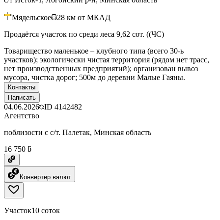
Мядельское
28
км от МКАД
Продаётся участок по среди леса 9,62 сот. ((ЧС)
Товарищество маленькое – клубного типа (всего 30-ь
участков); экологически чистая территория (рядом нет трасс,
нет производственных предприятий); организован вывоз
мусора, чистка дорог; 500м до деревни Малые Гаяны.
Контакты
Написать
04.06.2026
ID
4142482
Агентство
поблизости с с/т. Палетак, Минская область
16 750 ƃ
Конвертер валют
Участок
10 соток