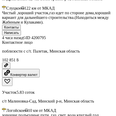
Слуцкое
122
км от МКАД
Чистый ,хороший участок,газ идет по стороне дома,хороший
вариант для дальнейшего строительства.(Находиться между
Жабиным и Кулаками).
Контакты
Написать
4 часа назад
ID
4200795
Контактное лицо
поблизости с с/т. Палетак, Минская область
102 851 ƃ
Конвертер валют
Участок
5.83 соток
с/т Малиновка-Сад, Минский р-н, Минская область
Логойское
10
км от МКАД
хорошие подъездные пути. газ, свет, вода круглый год.