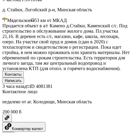
д. Стайки, Логойский р-н, Минская область
Мядельское
53
км от МКАД
Продается объект в а/г Камено д.Стайки, Каменский с/с. Под
строительство и обслуживание жилого дома. Пл.участка
21,16. В деревне есть с/с, магазин, кафе, школа, лесопарк,
озеро. На участке свой пруд и домик (сдан в 2020) с
техпаспортом и свидетельством о регистрации. Пока идет
стройка, в нем можно проживать или хранить материалы. Нет
обременений по срокам строительства. Есть территория для
личного заезда, там же центральный водопровод и
установлена КТП (для отопл. и горячего водоснабжения).
Контакты
Написать
3 часа назад
ID
4081381
Контактное лицо
недалеко от аг. Колодищи, Минская область
200 000 ƃ
Конвертер валют