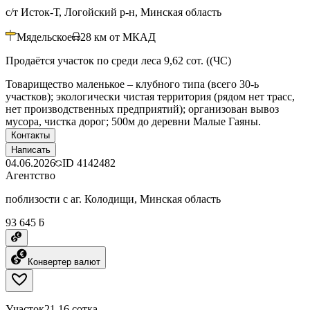
с/т Исток-Т, Логойский р-н, Минская область
Мядельское
28
км от МКАД
Продаётся участок по среди леса 9,62 сот. ((ЧС)
Товарищество маленькое – клубного типа (всего 30-ь
участков); экологически чистая территория (рядом нет трасс,
нет производственных предприятий); организован вывоз
мусора, чистка дорог; 500м до деревни Малые Гаяны.
Контакты
Написать
04.06.2026
ID
4142482
Агентство
поблизости с аг. Колодищи, Минская область
93 645 ƃ
Конвертер валют
Участок
21.16 сотка