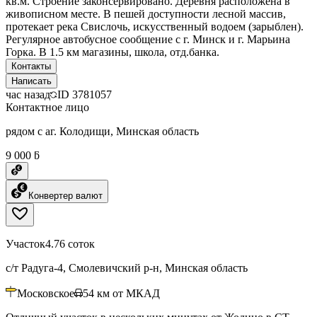
кв.м. Строение законсервировано. Деревня расположена в
живописном месте. В пешей доступности лесной массив,
протекает река Свислочь, искусственный водоем (зарыблен).
Регулярное автобусное сообщение с г. Минск и г. Марьина
Горка. В 1.5 км магазины, школа, отд.банка.
Контакты
Написать
час назад
ID
3781057
Контактное лицо
рядом с аг. Колодищи, Минская область
9 000 ƃ
Конвертер валют
Участок
4.76 соток
с/т Радуга-4, Смолевичский р-н, Минская область
Московское
54
км от МКАД