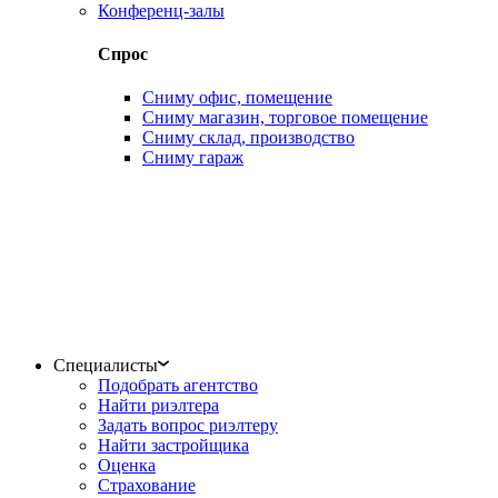
Конференц-залы
Спрос
Сниму офис, помещение
Сниму магазин, торговое помещение
Сниму склад, производство
Сниму гараж
Специалисты
Подобрать агентство
Найти риэлтера
Задать вопрос риэлтеру
Найти застройщика
Оценка
Страхование