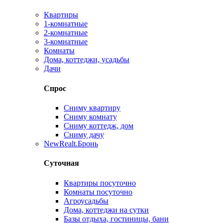
Квартиры
1-комнатные
2-комнатные
3-комнатные
Комнаты
Дома, коттеджи, усадьбы
Дачи
Спрос
Сниму квартиру
Сниму комнату
Сниму коттедж, дом
Сниму дачу
New
Realt.Бронь
Суточная
Квартиры посуточно
Комнаты посуточно
Агроусадьбы
Дома, коттеджи на сутки
Базы отдыха, гостиницы, бани