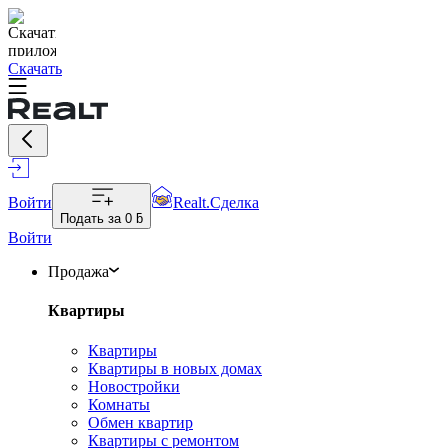
Скачать
Войти
Realt.Сделка
Подать за
0 ƃ
Войти
Продажа
Квартиры
Квартиры
Квартиры в новых домах
Новостройки
Комнаты
Обмен квартир
Квартиры с ремонтом