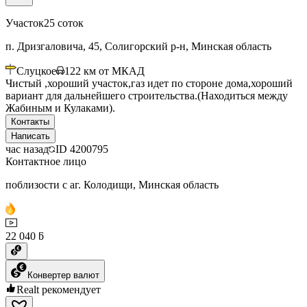
Участок
25 соток
п. Дризгаловича, 45, Солигорский р-н, Минская область
Слуцкое
122
км от МКАД
Чистый ,хороший участок,газ идет по стороне дома,хороший
вариант для дальнейшего строительства.(Находиться между
Жабиным и Кулаками).
Контакты
Написать
час назад
ID
4200795
Контактное лицо
поблизости с аг. Колодищи, Минская область
22 040 ƃ
Конвертер валют
Realt рекомендует