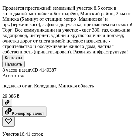
Продаётся престижный земельный участок 8,5 соток в
коттеджной застройке д.Богатырёво, Минский район, 2 км от
Минска (5 минут от станции метро `Малиновка` и
пр.Дзержинского); асфальт до участка; приглашаем на осмотр!
Торг! Все коммуникации на участке - свет 380, газ, скважина
водопровод, интернет; удобный круглогодичный подъезд;
очистка дорог от снега зимой; целевое назначение -
строительство и обслуживание жилого дома, частная
собственность (приватизирован). Развитая инфраструктура!
Контакты
Написать
8 часов назад
ID
4149387
Агентство
недалеко от аг. Колодищи, Минская область
29 386 ƃ
Конвертер валют
Участок
16.41 соток