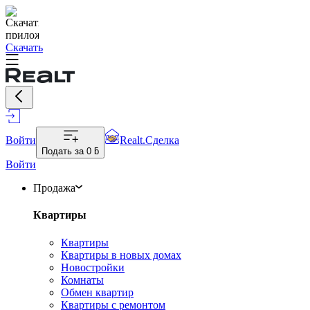
Скачать
Войти
Realt.Сделка
Подать за
0 ƃ
Войти
Продажа
Квартиры
Квартиры
Квартиры в новых домах
Новостройки
Комнаты
Обмен квартир
Квартиры с ремонтом