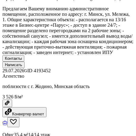
Предлагаем Вашему вниманию административное
помещение, расположенное по адресу: г. Минск, ул. Мележа,
1. Общие характеристики объекта: - располагается на 13/16
этаже в Бизнес-центре «Парус»; - доступ в здание 24/7; -
помещение разделено перегородками на 2 рабочие зоны; -
собственный санузел; - имеется дополнительный вывод воды/
канализации; - каждая рабочая зона оснащена кондиционером;
- действующая приточно-вытяжная вентиляция; - пожарная
сигнализация; - заведен интернет; - установлен ИПУ
Контакты
Написать
29.07.2026
ID
4193452
Агентство
поблизости с г. Жодино, Минская область
3 526 ƃ/м²
Конвертер валют
Офис
35.4 м²
14/14 этаж