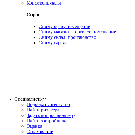
Конференц-залы
Спрос
Сниму офис, помещение
Сниму магазин, торговое помещение
Сниму склад, производство
Сниму гараж
Специалисты
Подобрать агентство
Найти риэлтера
Задать вопрос риэлтеру
Найти застройщика
Оценка
Страхование