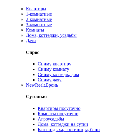
Квартиры
1-комнатные
2-комнатные
3-комнатные
Комнаты
Дома, коттеджи, усадьбы
Дачи
Спрос
Сниму квартиру
Сниму комнату
Сниму коттедж, дом
Сниму дачу
New
Realt.Бронь
Суточная
Квартиры посуточно
Комнаты посуточно
Агроусадьбы
Дома, коттеджи на сутки
Базы отдыха, гостиницы, бани