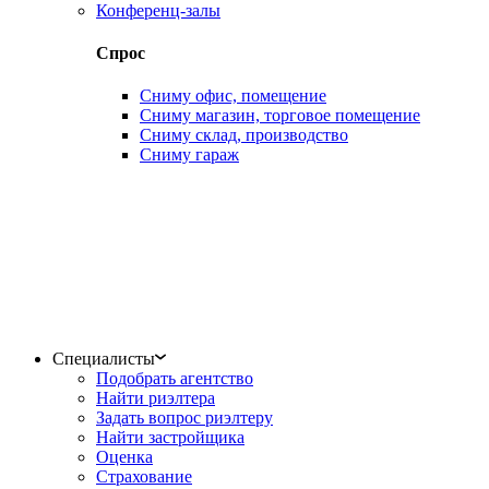
Конференц-залы
Спрос
Сниму офис, помещение
Сниму магазин, торговое помещение
Сниму склад, производство
Сниму гараж
Специалисты
Подобрать агентство
Найти риэлтера
Задать вопрос риэлтеру
Найти застройщика
Оценка
Страхование