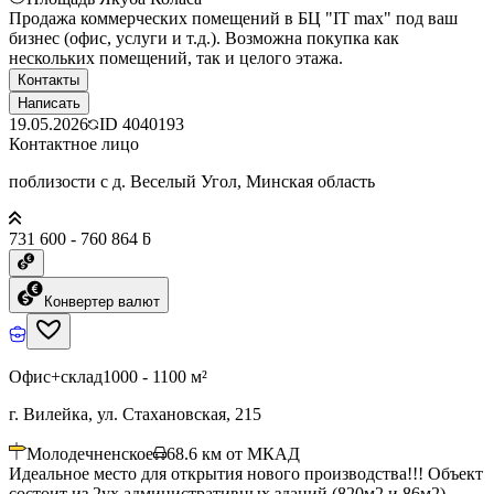
Продажа коммерческих помещений в БЦ "IT max" под ваш
бизнес (офис, услуги и т.д.). Возможна покупка как
нескольких помещений, так и целого этажа.
Контакты
Написать
19.05.2026
ID
4040193
Контактное лицо
поблизости с д. Веселый Угол, Минская область
731 600 - 760 864 ƃ
Конвертер валют
Офис+склад
1000 - 1100 м²
г. Вилейка, ул. Стахановская, 215
Молодечненское
68.6
км от МКАД
Идеальное место для открытия нового производства!!! Объект
состоит из 2ух административных зданий (820м2 и 86м2),