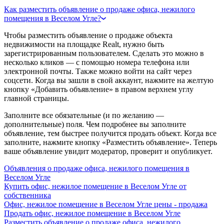
Как разместить объявление о продаже офиса, нежилого
помещения в Веселом Угле?
Чтобы разместить объявление о продаже объекта
недвижимости на площадке Realt, нужно быть
зарегистрированным пользователем. Сделать это можно в
несколько кликов — с помощью номера телефона или
электронной почты. Также можно войти на сайт через
соцсети. Когда вы зашли в свой аккаунт, нажмите на желтую
кнопку «Добавить объявление» в правом верхнем углу
главной страницы.
Заполните все обязательные (и по желанию —
дополнительные) поля. Чем подробнее вы заполните
объявление, тем быстрее получится продать объект. Когда все
заполните, нажмите кнопку «Разместить объявление». Теперь
ваше объявление увидит модератор, проверит и опубликует.
Объявления о продаже офиса, нежилого помещения в
Веселом Угле
Купить офис, нежилое помещение в Веселом Угле от
собственника
Офис, нежилое помещение в Веселом Угле цены - продажа
Продать офис, нежилое помещение в Веселом Угле
Разместить объявление о продаже офиса, нежилого