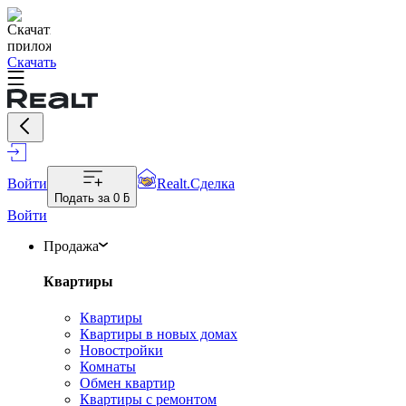
Скачать
Войти
Realt.Сделка
Подать за
0 ƃ
Войти
Продажа
Квартиры
Квартиры
Квартиры в новых домах
Новостройки
Комнаты
Обмен квартир
Квартиры с ремонтом