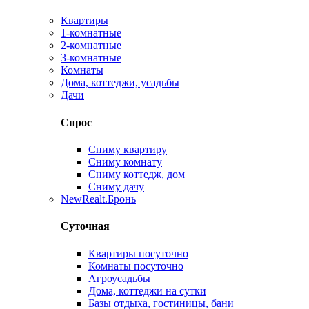
Квартиры
1-комнатные
2-комнатные
3-комнатные
Комнаты
Дома, коттеджи, усадьбы
Дачи
Спрос
Сниму квартиру
Сниму комнату
Сниму коттедж, дом
Сниму дачу
New
Realt.Бронь
Суточная
Квартиры посуточно
Комнаты посуточно
Агроусадьбы
Дома, коттеджи на сутки
Базы отдыха, гостиницы, бани