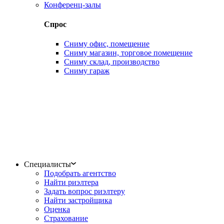
Конференц-залы
Спрос
Сниму офис, помещение
Сниму магазин, торговое помещение
Сниму склад, производство
Сниму гараж
Специалисты
Подобрать агентство
Найти риэлтера
Задать вопрос риэлтеру
Найти застройщика
Оценка
Страхование