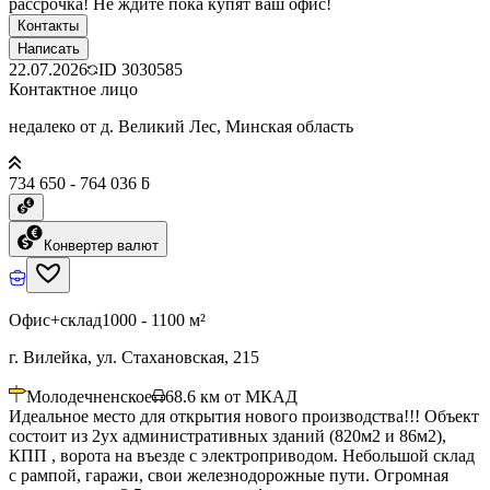
рассрочка! Не ждите пока купят ваш офис!
Контакты
Написать
22.07.2026
ID
3030585
Контактное лицо
недалеко от д. Великий Лес, Минская область
734 650 - 764 036 ƃ
Конвертер валют
Офис+склад
1000 - 1100 м²
г. Вилейка, ул. Стахановская, 215
Молодечненское
68.6
км от МКАД
Идеальное место для открытия нового производства!!! Объект
состоит из 2ух административных зданий (820м2 и 86м2),
КПП , ворота на въезде с электроприводом. Небольшой склад
с рампой, гаражи, свои железнодорожные пути. Огромная