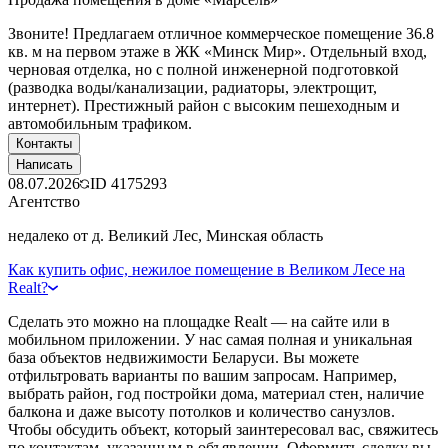
Звоните! Предлагаем отличное коммерческое помещение 36.8
кв. м на первом этаже в ЖК «Минск Мир». Отдельный вход,
черновая отделка, но с полной инженерной подготовкой
(разводка воды/канализации, радиаторы, электрощит,
интернет). Престижный район с высоким пешеходным и
автомобильным трафиком.
Контакты
Написать
08.07.2026
ID
4175293
Агентство
недалеко от д. Великий Лес, Минская область
Как купить офис, нежилое помещение в Великом Лесе на
Realt?
Сделать это можно на площадке Realt — на сайте или в
мобильном приложении. У нас самая полная и уникальная
база объектов недвижимости Беларуси. Вы можете
отфильтровать варианты по вашим запросам. Например,
выбрать район, год постройки дома, материал стен, наличие
балкона и даже высоту потолков и количество санузлов.
Чтобы обсудить объект, который заинтересовал вас, свяжитесь
по контактам, указанным в объявлении. Оформить сделку вы