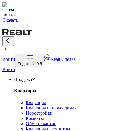
Скачать
Войти
Realt.Сделка
Подать за
0 ƃ
Войти
Продажа
Квартиры
Квартиры
Квартиры в новых домах
Новостройки
Комнаты
Обмен квартир
Квартиры с ремонтом