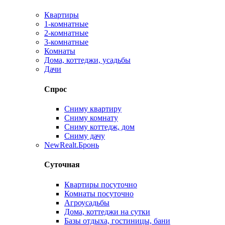
Квартиры
1-комнатные
2-комнатные
3-комнатные
Комнаты
Дома, коттеджи, усадьбы
Дачи
Спрос
Сниму квартиру
Сниму комнату
Сниму коттедж, дом
Сниму дачу
New
Realt.Бронь
Суточная
Квартиры посуточно
Комнаты посуточно
Агроусадьбы
Дома, коттеджи на сутки
Базы отдыха, гостиницы, бани