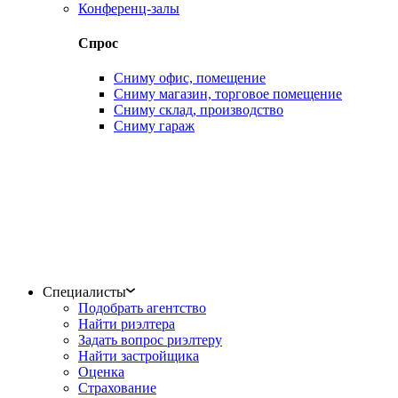
Конференц-залы
Спрос
Сниму офис, помещение
Сниму магазин, торговое помещение
Сниму склад, производство
Сниму гараж
Специалисты
Подобрать агентство
Найти риэлтера
Задать вопрос риэлтеру
Найти застройщика
Оценка
Страхование