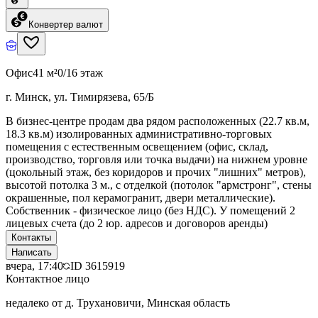
Конвертер валют
Офис
41 м²
0/16 этаж
г. Минск, ул. Тимирязева, 65/Б
В бизнес-центре продам два рядом расположенных (22.7 кв.м,
18.3 кв.м) изолированных административно-торговых
помещения с естественным освещением (офис, склад,
производство, торговля или точка выдачи) на нижнем уровне
(цокольный этаж, без коридоров и прочих "лишних" метров),
высотой потолка 3 м., с отделкой (потолок "армстронг", стены
окрашенные, пол керамогранит, двери металлические).
Собственник - физическое лицо (без НДС). У помещений 2
лицевых счета (до 2 юр. адресов и договоров аренды)
Контакты
Написать
вчера, 17:40
ID
3615919
Контактное лицо
недалеко от д. Трухановичи, Минская область