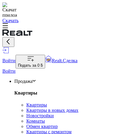
Скачать
Войти
Realt.Сделка
Подать за
0 ƃ
Войти
Продажа
Квартиры
Квартиры
Квартиры в новых домах
Новостройки
Комнаты
Обмен квартир
Квартиры с ремонтом