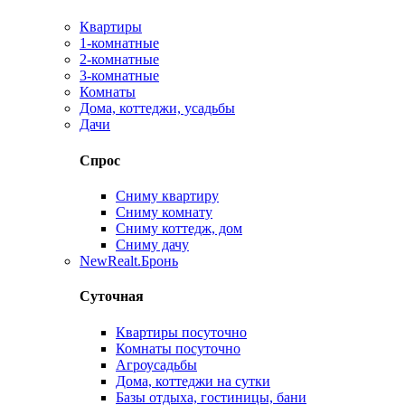
Квартиры
1-комнатные
2-комнатные
3-комнатные
Комнаты
Дома, коттеджи, усадьбы
Дачи
Спрос
Сниму квартиру
Сниму комнату
Сниму коттедж, дом
Сниму дачу
New
Realt.Бронь
Суточная
Квартиры посуточно
Комнаты посуточно
Агроусадьбы
Дома, коттеджи на сутки
Базы отдыха, гостиницы, бани