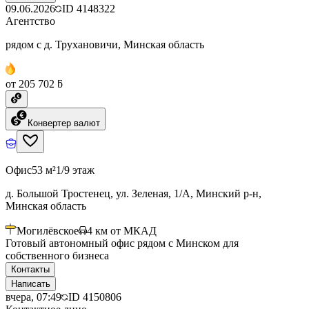
09.06.2026
ID
4148322
Агентство
рядом с д. Трухановичи, Минская область
от 205 702 ƃ
Конвертер валют
Офис
53 м²
1/9 этаж
д. Большой Тростенец, ул. Зеленая, 1/А, Минский р-н,
Минская область
Могилёвское
4
км от МКАД
Готовый автономный офис рядом с Минском для
собственного бизнеса
Контакты
Написать
вчера, 07:49
ID
4150806