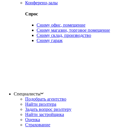
Конференц-залы
Спрос
Сниму офис, помещение
Сниму магазин, торговое помещение
Сниму склад, производство
Сниму гараж
Специалисты
Подобрать агентство
Найти риэлтера
Задать вопрос риэлтеру
Найти застройщика
Оценка
Страхование