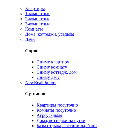
Квартиры
1-комнатные
2-комнатные
3-комнатные
Комнаты
Дома, коттеджи, усадьбы
Дачи
Спрос
Сниму квартиру
Сниму комнату
Сниму коттедж, дом
Сниму дачу
New
Realt.Бронь
Суточная
Квартиры посуточно
Комнаты посуточно
Агроусадьбы
Дома, коттеджи на сутки
Базы отдыха, гостиницы, бани