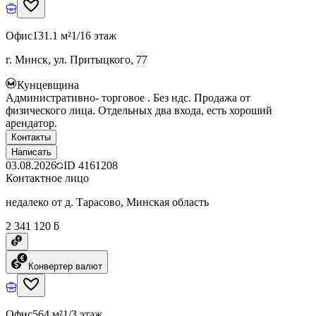
Офис
131.1 м²
1/16 этаж
г. Минск, ул. Притыцкого, 77
Кунцевщина
Административно- торговое . Без ндс. Продажа от
физического лица. Отдельных два входа, есть хороший
арендатор.
Контакты
Написать
03.08.2026
ID
4161208
Контактное лицо
недалеко от д. Тарасово, Минская область
2 341 120 ƃ
Конвертер валют
Офис
564 м²
1/3 этаж