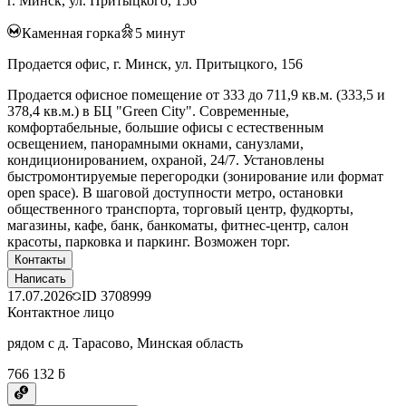
г. Минск, ул. Притыцкого, 156
Каменная горка
5
минут
Продается офис, г. Минск, ул. Притыцкого, 156
Продается офисное помещение от 333 до 711,9 кв.м. (333,5 и
378,4 кв.м.) в БЦ "Green City". Современные,
комфортабельные, большие офисы с естественным
освещением, панорамными окнами, санузлами,
кондиционированием, охраной, 24/7. Установлены
быстромонтируемые перегородки (зонирование или формат
open space). В шаговой доступности метро, остановки
общественного транспорта, торговый центр, фудкорты,
магазины, кафе, банк, банкоматы, фитнес-центр, салон
красоты, парковка и паркинг. Возможен торг.
Контакты
Написать
17.07.2026
ID
3708999
Контактное лицо
рядом с д. Тарасово, Минская область
766 132 ƃ