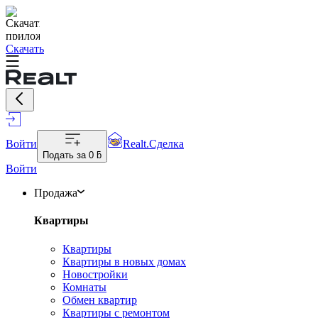
Скачать
Войти
Realt.Сделка
Подать за
0 ƃ
Войти
Продажа
Квартиры
Квартиры
Квартиры в новых домах
Новостройки
Комнаты
Обмен квартир
Квартиры с ремонтом