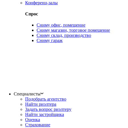
Конференц-залы
Спрос
Сниму офис, помещение
Сниму магазин, торговое помещение
Сниму склад, производство
Сниму гараж
Специалисты
Подобрать агентство
Найти риэлтера
Задать вопрос риэлтеру
Найти застройщика
Оценка
Страхование