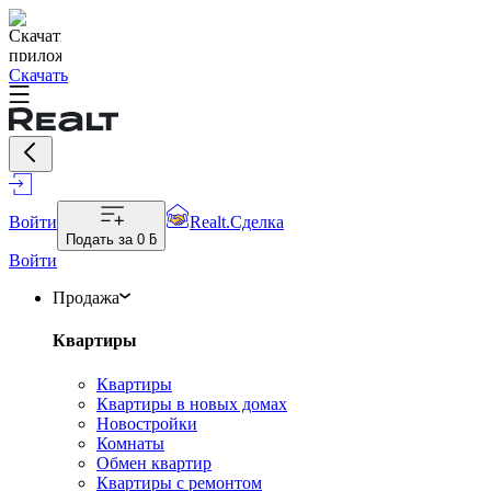
Скачать
Войти
Realt.Сделка
Подать за
0 ƃ
Войти
Продажа
Квартиры
Квартиры
Квартиры в новых домах
Новостройки
Комнаты
Обмен квартир
Квартиры с ремонтом