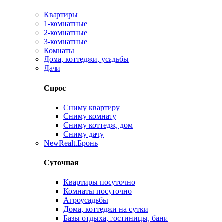
Квартиры
1-комнатные
2-комнатные
3-комнатные
Комнаты
Дома, коттеджи, усадьбы
Дачи
Спрос
Сниму квартиру
Сниму комнату
Сниму коттедж, дом
Сниму дачу
New
Realt.Бронь
Суточная
Квартиры посуточно
Комнаты посуточно
Агроусадьбы
Дома, коттеджи на сутки
Базы отдыха, гостиницы, бани