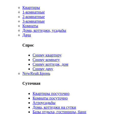
Квартиры
1-комнатные
2-комнатные
3-комнатные
Комнаты
Дома, коттеджи, усадьбы
Дачи
Спрос
Сниму квартиру
Сниму комнату
Сниму коттедж, дом
Сниму дачу
New
Realt.Бронь
Суточная
Квартиры посуточно
Комнаты посуточно
Агроусадьбы
Дома, коттеджи на сутки
Базы отдыха, гостиницы, бани