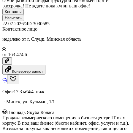
самой развитой инфраструктурой! Возможен торг и
рассрочка! Не ждите пока купят ваш офис!
Контакты
Написать
22.07.2026
ID
3030585
Контактное лицо
недалеко от г. Слуцк, Минская область
от 163 474 ƃ
Конвертер валют
Офис
17.3 м²
4/4 этаж
г. Минск, ул. Кульман, 1/1
Площадь Якуба Коласа
Продажа коммерческого помещения в бизнес-центре IT max
корпус B под ваш бизнес (бьюти кабинет, офис, услуги и т.д.).
Возможна покупка как нескольких помещений, так и целого