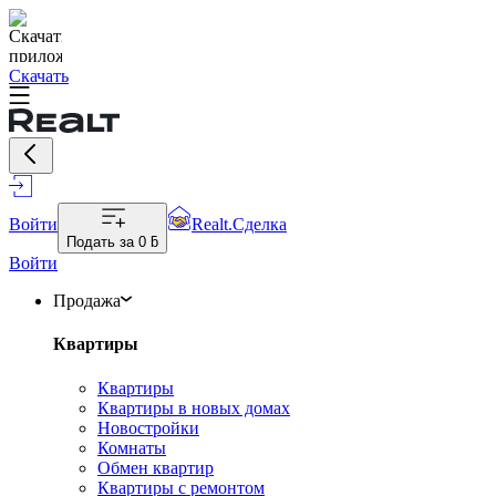
Скачать
Войти
Realt.Сделка
Подать за
0 ƃ
Войти
Продажа
Квартиры
Квартиры
Квартиры в новых домах
Новостройки
Комнаты
Обмен квартир
Квартиры с ремонтом