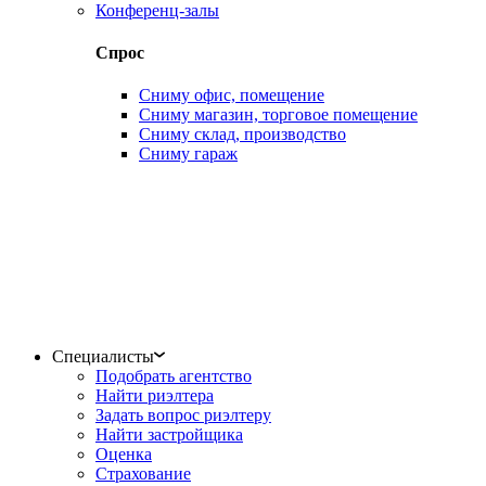
Конференц-залы
Спрос
Сниму офис, помещение
Сниму магазин, торговое помещение
Сниму склад, производство
Сниму гараж
Специалисты
Подобрать агентство
Найти риэлтера
Задать вопрос риэлтеру
Найти застройщика
Оценка
Страхование