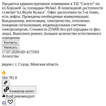
Продается административное помещение в ТЦ "Силуэт" по
ул.Хоружей 1а, площадью 99,6м2. В пешеходной доступности
ст.метро"пл.Якуба Коласа". Офис расположен на 5-м этаже,
есть лифты. Проведены необходимые коммуникации:
Кондиционер, вентиляция, электричество, отопление,
пожарная сигнализация, индивидуальные счетчики
электроэнергии. Стоимость 255000 бел руб (продажа от физ.
лица). Выполнен ремонт, большое количество естественного
освещения.
Контакты
Написать
17.07.2026
ID
4175501
Агентство
рядом с г. Слуцк, Минская область
584 781 ƃ
Конвертер валют
Realt рекомендует