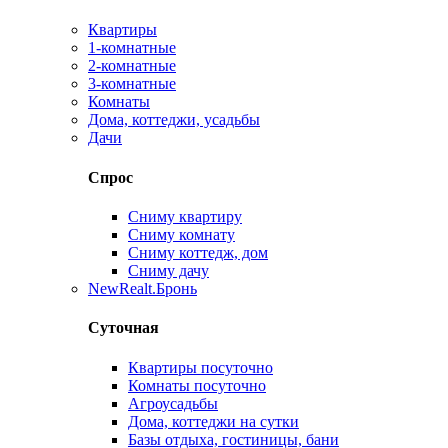
Квартиры
1-комнатные
2-комнатные
3-комнатные
Комнаты
Дома, коттеджи, усадьбы
Дачи
Спрос
Сниму квартиру
Сниму комнату
Сниму коттедж, дом
Сниму дачу
New
Realt.Бронь
Суточная
Квартиры посуточно
Комнаты посуточно
Агроусадьбы
Дома, коттеджи на сутки
Базы отдыха, гостиницы, бани