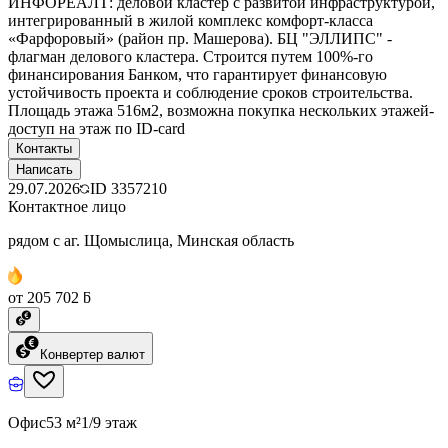
ИНФОРЕАЛТ: деловой кластер с развитой инфраструктурой,
интегрированный в жилой комплекс комфорт-класса
«Фарфоровый» (район пр. Машерова). БЦ "ЭЛЛИПС" -
флагман делового кластера. Строится путем 100%-го
финансирования Банком, что гарантирует финансовую
устойчивость проекта и соблюдение сроков строительства.
Площадь этажа 516м2, возможна покупка нескольких этажей-
доступ на этаж по ID-card
Контакты
Написать
29.07.2026
ID
3357210
Контактное лицо
рядом с аг. Щомыслица, Минская область
от 205 702 ƃ
Конвертер валют
Офис
53 м²
1/9 этаж