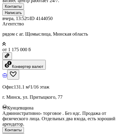
Бизнес центр работает 24/7.
Контакты
Написать
вчера, 13:52
ID
4144050
Агентство
рядом с аг. Щомыслица, Минская область
от 1 175 000 ƃ
Конвертер валют
Офис
131.1 м²
1/16 этаж
г. Минск, ул. Притыцкого, 77
Кунцевщина
Административно- торговое . Без ндс. Продажа от
физического лица. Отдельных два входа, есть хороший
арендатор.
Контакты