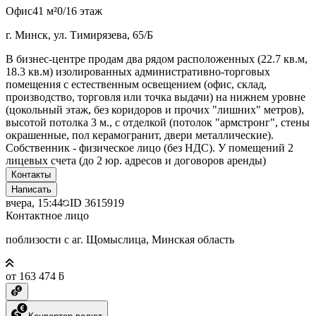
Офис
41 м²
0/16 этаж
г. Минск, ул. Тимирязева, 65/Б
В бизнес-центре продам два рядом расположенных (22.7 кв.м,
18.3 кв.м) изолированных административно-торговых
помещения с естественным освещением (офис, склад,
производство, торговля или точка выдачи) на нижнем уровне
(цокольный этаж, без коридоров и прочих "лишних" метров),
высотой потолка 3 м., с отделкой (потолок "армстронг", стены
окрашенные, пол керамогранит, двери металлические).
Собственник - физическое лицо (без НДС). У помещений 2
лицевых счета (до 2 юр. адресов и договоров аренды)
Контакты
Написать
вчера, 15:44
ID
3615919
Контактное лицо
поблизости с аг. Щомыслица, Минская область
от 163 474 ƃ