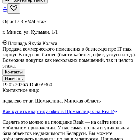
Конвертер валют
Офис
17.3 м²
4/4 этаж
г. Минск, ул. Кульман, 1/1
Площадь Якуба Коласа
Продажа коммерческого помещения в бизнес-центре IT max
корпус B под ваш бизнес (бьюти кабинет, офис, услуги и т.д.).
Возможна покупка как нескольких помещений, так и целого
этажа.
Контакты
Написать
19.05.2026
ID
4059360
Контактное лицо
недалеко от аг. Щомыслица, Минская область
Как купить квартиру-офис в Щомыслицах на Realt?
Сделать это можно на площадке Realt — на сайте или в
мобильном приложении. У нас самая полная и уникальная
база объектов недвижимости Беларуси. Вы можете
отфильтровать варианты по вашим запросам. Например,