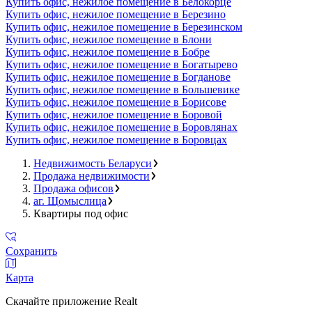
Купить офис, нежилое помещение в Белокорце
Купить офис, нежилое помещение в Березино
Купить офис, нежилое помещение в Березинском
Купить офис, нежилое помещение в Блони
Купить офис, нежилое помещение в Бобре
Купить офис, нежилое помещение в Богатырево
Купить офис, нежилое помещение в Богданове
Купить офис, нежилое помещение в Большевике
Купить офис, нежилое помещение в Борисове
Купить офис, нежилое помещение в Боровой
Купить офис, нежилое помещение в Боровлянах
Купить офис, нежилое помещение в Боровцах
Недвижимость Беларуси
Продажа недвижимости
Продажа офисов
аг. Щомыслица
Квартиры под офис
Сохранить
Карта
Скачайте приложение Realt