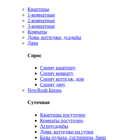
Квартиры
1-комнатные
2-комнатные
3-комнатные
Комнаты
Дома, коттеджи, усадьбы
Дачи
Спрос
Сниму квартиру
Сниму комнату
Сниму коттедж, дом
Сниму дачу
New
Realt.Бронь
Суточная
Квартиры посуточно
Комнаты посуточно
Агроусадьбы
Дома, коттеджи на сутки
Базы отдыха, гостиницы, бани