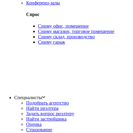
Конференц-залы
Спрос
Сниму офис, помещение
Сниму магазин, торговое помещение
Сниму склад, производство
Сниму гараж
Специалисты
Подобрать агентство
Найти риэлтера
Задать вопрос риэлтеру
Найти застройщика
Оценка
Страхование