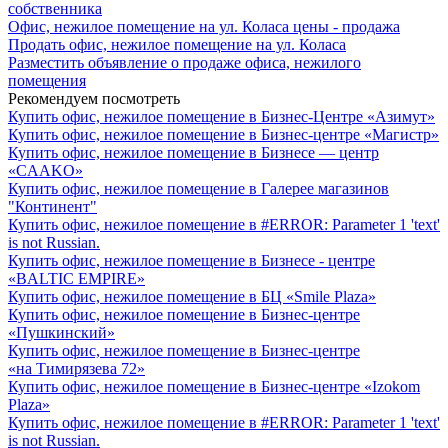
собственника
Офис, нежилое помещение на ул. Коласа цены - продажа
Продать офис, нежилое помещение на ул. Коласа
Разместить объявление о продаже офиса, нежилого
помещения
Рекомендуем посмотреть
Купить офис, нежилое помещение в Бизнес-Центре «Азимут»
Купить офис, нежилое помещение в Бизнес-центре «Магистр»
Купить офис, нежилое помещение в Бизнесе — центр
«CAAKO»
Купить офис, нежилое помещение в Галерее магазинов
"Континент"
Купить офис, нежилое помещение в #ERROR: Parameter 1 'text'
is not Russian.
Купить офис, нежилое помещение в Бизнесе - центре
«BALTIC EMPIRE»
Купить офис, нежилое помещение в БЦ «Smile Plaza»
Купить офис, нежилое помещение в Бизнес-центре
«Пушкинский»
Купить офис, нежилое помещение в Бизнес-центре
«на Тимирязева 72»
Купить офис, нежилое помещение в Бизнес-центре «Izokom
Plaza»
Купить офис, нежилое помещение в #ERROR: Parameter 1 'text'
is not Russian.