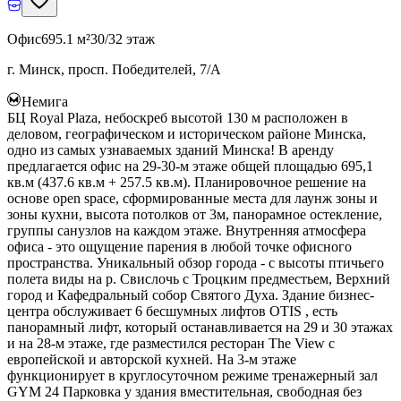
Офис
695.1 м²
30/32 этаж
г. Минск, просп. Победителей, 7/А
Немига
БЦ Royal Plaza, небоскреб высотой 130 м расположен в
деловом, географическом и историческом районе Минска,
одно из самых узнаваемых зданий Минска! В аренду
предлагается офис на 29-30-м этаже общей площадью 695,1
кв.м (437.6 кв.м + 257.5 кв.м). Планировочное решение на
основе open space, сформированные места для лаунж зоны и
зоны кухни, высота потолков от 3м, панорамное остекление,
группы санузлов на каждом этаже. Внутренняя атмосфера
офиса - это ощущение парения в любой точке офисного
пространства. Уникальный обзор города - с высоты птичьего
полета виды на р. Свислочь с Троцким предместьем, Верхний
город и Кафедральный собор Святого Духа. Здание бизнес-
центра обслуживает 6 бесшумных лифтов OTIS , есть
панорамный лифт, который останавливается на 29 и 30 этажах
и на 28-м этаже, где разместился ресторан The View с
европейской и авторской кухней. На 3-м этаже
функционирует в круглосуточном режиме тренажерный зал
GYM 24 Парковка у здания вместительная, свободная без