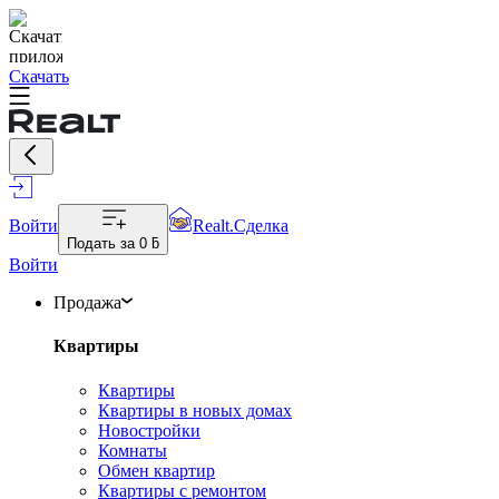
Скачать
Войти
Realt.Сделка
Подать за
0 ƃ
Войти
Продажа
Квартиры
Квартиры
Квартиры в новых домах
Новостройки
Комнаты
Обмен квартир
Квартиры с ремонтом