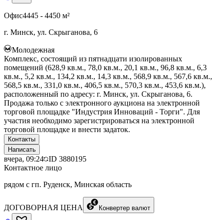
Офис
4445 - 4450 м²
г. Минск, ул. Скрыганова, 6
Молодежная
Комплекс, состоящий из пятнадцати изолированных
помещений (628,9 кв.м., 78,0 кв.м., 20,1 кв.м., 96,8 кв.м., 6,3
кв.м., 5,2 кв.м., 134,2 кв.м., 14,3 кв.м., 568,9 кв.м., 567,6 кв.м.,
568,5 кв.м., 331,0 кв.м., 406,5 кв.м., 570,3 кв.м., 453,6 кв.м.),
расположенный по адресу: г. Минск, ул. Скрыганова, 6.
Продажа только с электронного аукциона на электронной
торговой площадке "Индустрия Инноваций - Торги". Для
участия необходимо зарегистрироваться на электронной
торговой площадке и внести задаток.
Контакты
Написать
вчера, 09:24
ID
3880195
Контактное лицо
рядом с гп. Руденск, Минская область
ДОГОВОРНАЯ ЦЕНА
Конвертер валют