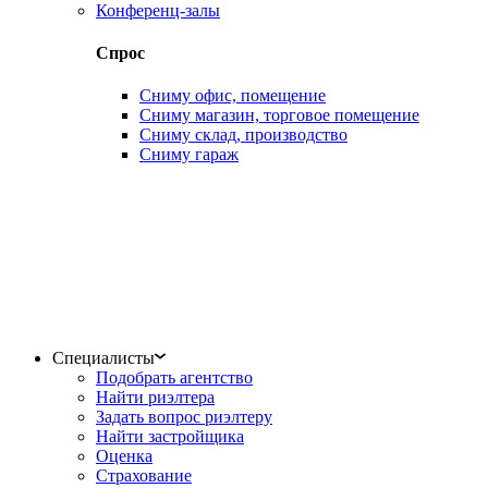
Конференц-залы
Спрос
Сниму офис, помещение
Сниму магазин, торговое помещение
Сниму склад, производство
Сниму гараж
Специалисты
Подобрать агентство
Найти риэлтера
Задать вопрос риэлтеру
Найти застройщика
Оценка
Страхование