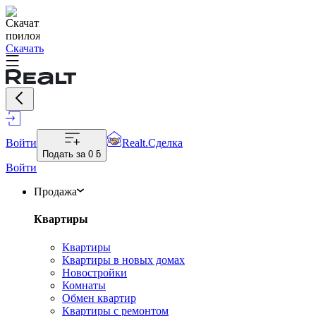
Скачать
Войти
Realt.Сделка
Подать за
0 ƃ
Войти
Продажа
Квартиры
Квартиры
Квартиры в новых домах
Новостройки
Комнаты
Обмен квартир
Квартиры с ремонтом