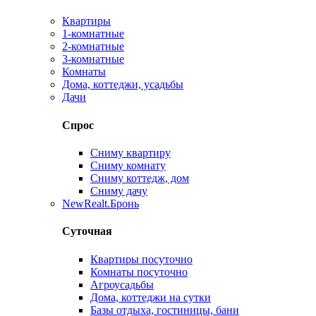
Квартиры
1-комнатные
2-комнатные
3-комнатные
Комнаты
Дома, коттеджи, усадьбы
Дачи
Спрос
Сниму квартиру
Сниму комнату
Сниму коттедж, дом
Сниму дачу
New
Realt.Бронь
Суточная
Квартиры посуточно
Комнаты посуточно
Агроусадьбы
Дома, коттеджи на сутки
Базы отдыха, гостиницы, бани