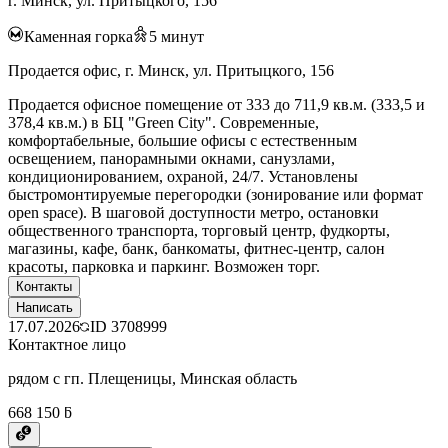
г. Минск, ул. Притыцкого, 156
Каменная горка
5
минут
Продается офис, г. Минск, ул. Притыцкого, 156
Продается офисное помещение от 333 до 711,9 кв.м. (333,5 и
378,4 кв.м.) в БЦ "Green City". Современные,
комфортабельные, большие офисы с естественным
освещением, панорамными окнами, санузлами,
кондиционированием, охраной, 24/7. Установлены
быстромонтируемые перегородки (зонирование или формат
open space). В шаговой доступности метро, остановки
общественного транспорта, торговый центр, фудкорты,
магазины, кафе, банк, банкоматы, фитнес-центр, салон
красоты, парковка и паркинг. Возможен торг.
Контакты
Написать
17.07.2026
ID
3708999
Контактное лицо
рядом с гп. Плещеницы, Минская область
668 150 ƃ