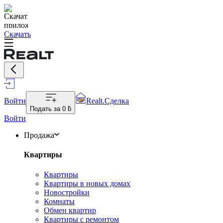
Скачать
Войти
Realt.Сделка
Подать за
0 ƃ
Войти
Продажа
Квартиры
Квартиры
Квартиры в новых домах
Новостройки
Комнаты
Обмен квартир
Квартиры с ремонтом