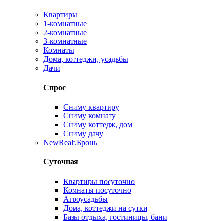
Квартиры
1-комнатные
2-комнатные
3-комнатные
Комнаты
Дома, коттеджи, усадьбы
Дачи
Спрос
Сниму квартиру
Сниму комнату
Сниму коттедж, дом
Сниму дачу
New
Realt.Бронь
Суточная
Квартиры посуточно
Комнаты посуточно
Агроусадьбы
Дома, коттеджи на сутки
Базы отдыха, гостиницы, бани