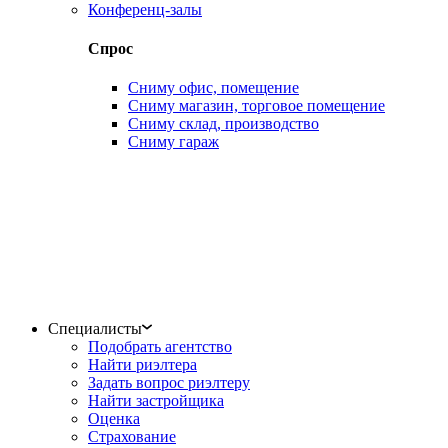
Конференц-залы
Спрос
Сниму офис, помещение
Сниму магазин, торговое помещение
Сниму склад, производство
Сниму гараж
Специалисты
Подобрать агентство
Найти риэлтера
Задать вопрос риэлтеру
Найти застройщика
Оценка
Страхование