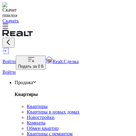
Скачать
Войти
Realt.Сделка
Подать за
0 ƃ
Войти
Продажа
Квартиры
Квартиры
Квартиры в новых домах
Новостройки
Комнаты
Обмен квартир
Квартиры с ремонтом