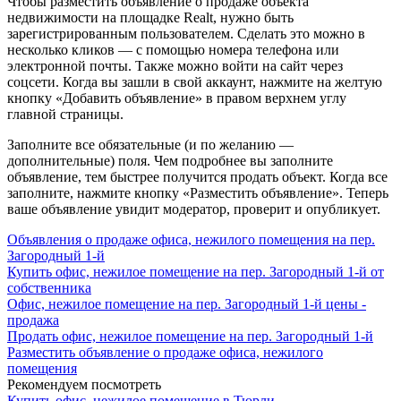
Чтобы разместить объявление о продаже объекта
недвижимости на площадке Realt, нужно быть
зарегистрированным пользователем. Сделать это можно в
несколько кликов — с помощью номера телефона или
электронной почты. Также можно войти на сайт через
соцсети. Когда вы зашли в свой аккаунт, нажмите на желтую
кнопку «Добавить объявление» в правом верхнем углу
главной страницы.
Заполните все обязательные (и по желанию —
дополнительные) поля. Чем подробнее вы заполните
объявление, тем быстрее получится продать объект. Когда все
заполните, нажмите кнопку «Разместить объявление». Теперь
ваше объявление увидит модератор, проверит и опубликует.
Объявления о продаже офиса, нежилого помещения на пер.
Загородный 1-й
Купить офис, нежилое помещение на пер. Загородный 1-й от
собственника
Офис, нежилое помещение на пер. Загородный 1-й цены -
продажа
Продать офис, нежилое помещение на пер. Загородный 1-й
Разместить объявление о продаже офиса, нежилого
помещения
Рекомендуем посмотреть
Купить офис, нежилое помещение в Тюрли