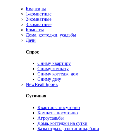
Квартиры
1-комнатные
2-комнатные
3-комнатные
Комнаты
Дома, коттеджи, усадьбы
Дачи
Спрос
Сниму квартиру
Сниму комнату
Сниму коттедж, дом
Сниму дачу
New
Realt.Бронь
Суточная
Квартиры посуточно
Комнаты посуточно
Агроусадьбы
Дома, коттеджи на сутки
Базы отдыха, гостиницы, бани