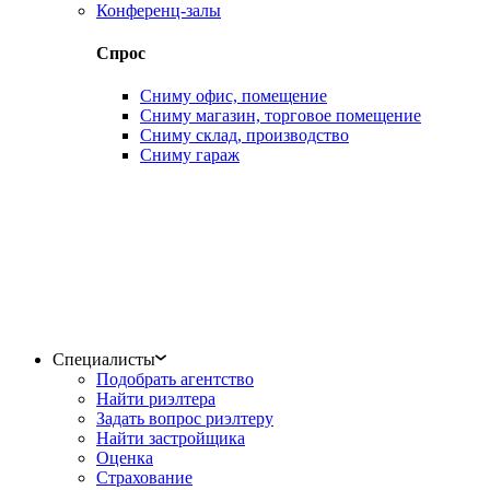
Конференц-залы
Спрос
Сниму офис, помещение
Сниму магазин, торговое помещение
Сниму склад, производство
Сниму гараж
Специалисты
Подобрать агентство
Найти риэлтера
Задать вопрос риэлтеру
Найти застройщика
Оценка
Страхование