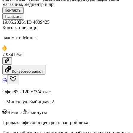
магазины, медцентр и др.
Контакты
Написать
19.05.2026
ID
4009425
Контактное лицо
рядом с г. Минск
7 934 ƃ/м²
Конвертер валют
Офис
85 - 120 м²
3/4 этаж
г. Минск, ул. Зыбицкая, 2
Немига
2
минуты
Продажа офисов в центре от застройщика!
Идеальный вариант проживания и работы в центре столицы с