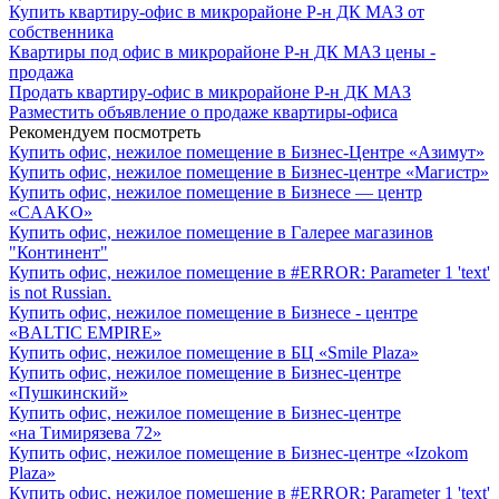
Купить квартиру-офис в микрорайоне Р-н ДК МАЗ от
собственника
Квартиры под офис в микрорайоне Р-н ДК МАЗ цены -
продажа
Продать квартиру-офис в микрорайоне Р-н ДК МАЗ
Разместить объявление о продаже квартиры-офиса
Рекомендуем посмотреть
Купить офис, нежилое помещение в Бизнес-Центре «Азимут»
Купить офис, нежилое помещение в Бизнес-центре «Магистр»
Купить офис, нежилое помещение в Бизнесе — центр
«CAAKO»
Купить офис, нежилое помещение в Галерее магазинов
"Континент"
Купить офис, нежилое помещение в #ERROR: Parameter 1 'text'
is not Russian.
Купить офис, нежилое помещение в Бизнесе - центре
«BALTIC EMPIRE»
Купить офис, нежилое помещение в БЦ «Smile Plaza»
Купить офис, нежилое помещение в Бизнес-центре
«Пушкинский»
Купить офис, нежилое помещение в Бизнес-центре
«на Тимирязева 72»
Купить офис, нежилое помещение в Бизнес-центре «Izokom
Plaza»
Купить офис, нежилое помещение в #ERROR: Parameter 1 'text'