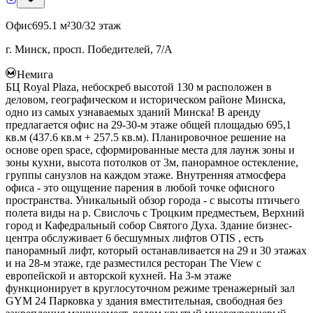
Офис
695.1 м²
30/32 этаж
г. Минск, просп. Победителей, 7/А
Немига
БЦ Royal Plaza, небоскреб высотой 130 м расположен в
деловом, географическом и историческом районе Минска,
одно из самых узнаваемых зданий Минска! В аренду
предлагается офис на 29-30-м этаже общей площадью 695,1
кв.м (437.6 кв.м + 257.5 кв.м). Планировочное решение на
основе open space, сформированные места для лаунж зоны и
зоны кухни, высота потолков от 3м, панорамное остекление,
группы санузлов на каждом этаже. Внутренняя атмосфера
офиса - это ощущение парения в любой точке офисного
пространства. Уникальный обзор города - с высоты птичьего
полета виды на р. Свислочь с Троцким предместьем, Верхний
город и Кафедральный собор Святого Духа. Здание бизнес-
центра обслуживает 6 бесшумных лифтов OTIS , есть
панорамный лифт, который останавливается на 29 и 30 этажах
и на 28-м этаже, где разместился ресторан The View с
европейской и авторской кухней. На 3-м этаже
функционирует в круглосуточном режиме тренажерный зал
GYM 24 Парковка у здания вместительная, свободная без