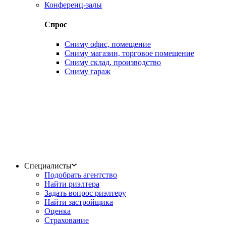
Конференц-залы
Спрос
Сниму офис, помещение
Сниму магазин, торговое помещение
Сниму склад, производство
Сниму гараж
Специалисты
Подобрать агентство
Найти риэлтера
Задать вопрос риэлтеру
Найти застройщика
Оценка
Страхование