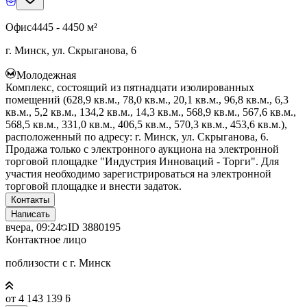
Офис
4445 - 4450 м²
г. Минск, ул. Скрыганова, 6
Молодежная
Комплекс, состоящий из пятнадцати изолированных
помещений (628,9 кв.м., 78,0 кв.м., 20,1 кв.м., 96,8 кв.м., 6,3
кв.м., 5,2 кв.м., 134,2 кв.м., 14,3 кв.м., 568,9 кв.м., 567,6 кв.м.,
568,5 кв.м., 331,0 кв.м., 406,5 кв.м., 570,3 кв.м., 453,6 кв.м.),
расположенный по адресу: г. Минск, ул. Скрыганова, 6.
Продажа только с электронного аукциона на электронной
торговой площадке "Индустрия Инноваций - Торги". Для
участия необходимо зарегистрироваться на электронной
торговой площадке и внести задаток.
Контакты
Написать
вчера, 09:24
ID
3880195
Контактное лицо
поблизости с г. Минск
от 4 143 139 ƃ