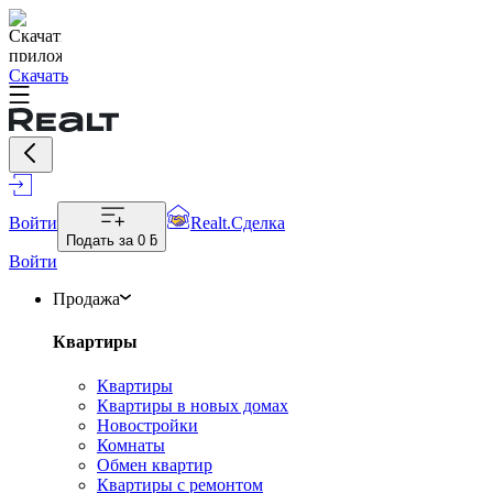
Скачать
Войти
Realt.Сделка
Подать за
0 ƃ
Войти
Продажа
Квартиры
Квартиры
Квартиры в новых домах
Новостройки
Комнаты
Обмен квартир
Квартиры с ремонтом