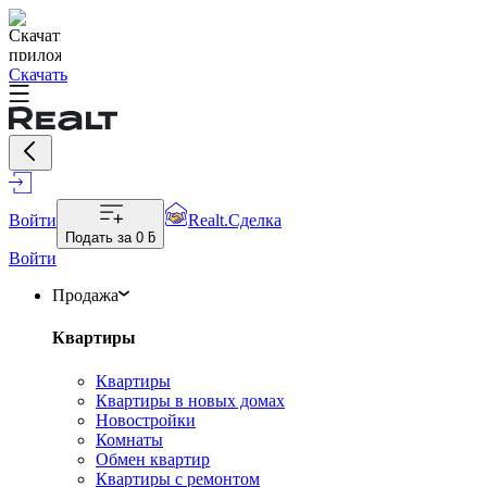
Скачать
Войти
Realt.Сделка
Подать за
0 ƃ
Войти
Продажа
Квартиры
Квартиры
Квартиры в новых домах
Новостройки
Комнаты
Обмен квартир
Квартиры с ремонтом