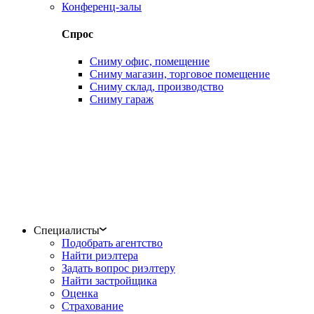
Конференц-залы
Спрос
Сниму офис, помещение
Сниму магазин, торговое помещение
Сниму склад, производство
Сниму гараж
Специалисты
Подобрать агентство
Найти риэлтера
Задать вопрос риэлтеру
Найти застройщика
Оценка
Страхование