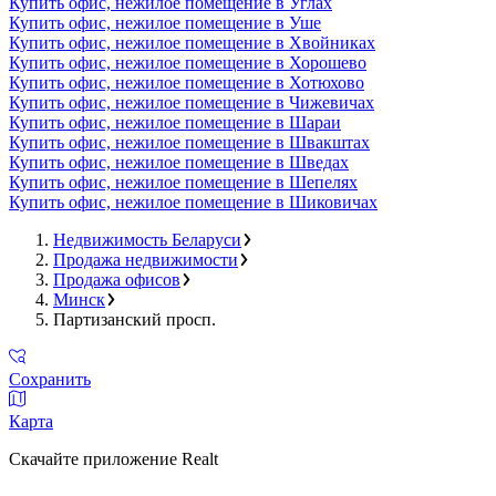
Купить офис, нежилое помещение в Углах
Купить офис, нежилое помещение в Уше
Купить офис, нежилое помещение в Хвойниках
Купить офис, нежилое помещение в Хорошево
Купить офис, нежилое помещение в Хотюхово
Купить офис, нежилое помещение в Чижевичах
Купить офис, нежилое помещение в Шараи
Купить офис, нежилое помещение в Швакштах
Купить офис, нежилое помещение в Шведах
Купить офис, нежилое помещение в Шепелях
Купить офис, нежилое помещение в Шиковичах
Недвижимость Беларуси
Продажа недвижимости
Продажа офисов
Минск
Партизанский просп.
Сохранить
Карта
Скачайте приложение Realt