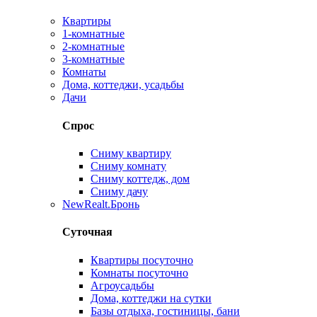
Квартиры
1-комнатные
2-комнатные
3-комнатные
Комнаты
Дома, коттеджи, усадьбы
Дачи
Спрос
Сниму квартиру
Сниму комнату
Сниму коттедж, дом
Сниму дачу
New
Realt.Бронь
Суточная
Квартиры посуточно
Комнаты посуточно
Агроусадьбы
Дома, коттеджи на сутки
Базы отдыха, гостиницы, бани