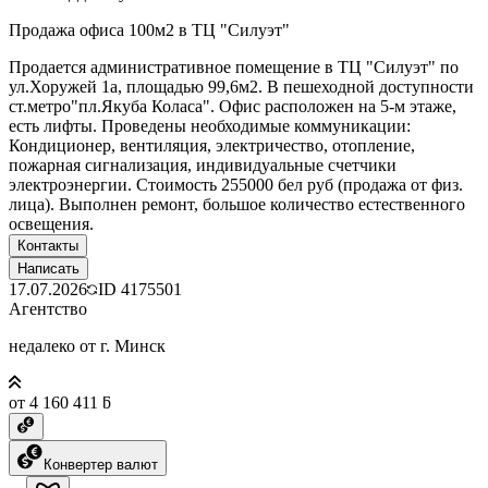
Продажа офиса 100м2 в ТЦ "Силуэт"
Продается административное помещение в ТЦ "Силуэт" по
ул.Хоружей 1а, площадью 99,6м2. В пешеходной доступности
ст.метро"пл.Якуба Коласа". Офис расположен на 5-м этаже,
есть лифты. Проведены необходимые коммуникации:
Кондиционер, вентиляция, электричество, отопление,
пожарная сигнализация, индивидуальные счетчики
электроэнергии. Стоимость 255000 бел руб (продажа от физ.
лица). Выполнен ремонт, большое количество естественного
освещения.
Контакты
Написать
17.07.2026
ID
4175501
Агентство
недалеко от г. Минск
от 4 160 411 ƃ
Конвертер валют