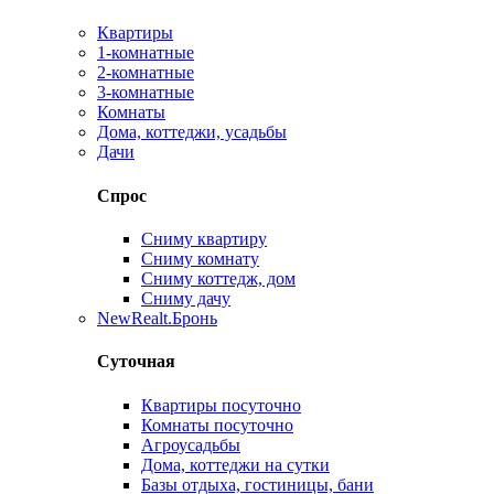
Квартиры
1-комнатные
2-комнатные
3-комнатные
Комнаты
Дома, коттеджи, усадьбы
Дачи
Спрос
Сниму квартиру
Сниму комнату
Сниму коттедж, дом
Сниму дачу
New
Realt.Бронь
Суточная
Квартиры посуточно
Комнаты посуточно
Агроусадьбы
Дома, коттеджи на сутки
Базы отдыха, гостиницы, бани