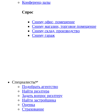
Конференц-залы
Спрос
Сниму офис, помещение
Сниму магазин, торговое помещение
Сниму склад, производство
Сниму гараж
Специалисты
Подобрать агентство
Найти риэлтера
Задать вопрос риэлтеру
Найти застройщика
Оценка
Страхование