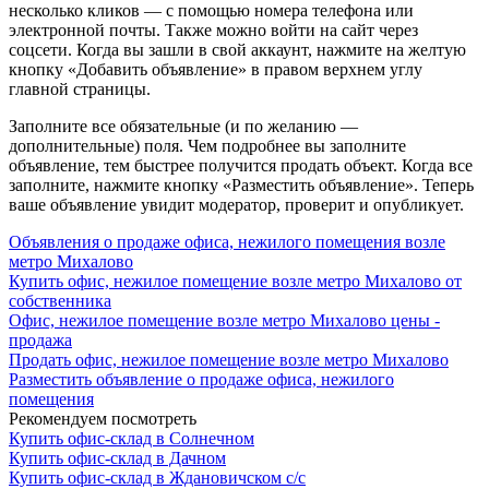
несколько кликов — с помощью номера телефона или
электронной почты. Также можно войти на сайт через
соцсети. Когда вы зашли в свой аккаунт, нажмите на желтую
кнопку «Добавить объявление» в правом верхнем углу
главной страницы.
Заполните все обязательные (и по желанию —
дополнительные) поля. Чем подробнее вы заполните
объявление, тем быстрее получится продать объект. Когда все
заполните, нажмите кнопку «Разместить объявление». Теперь
ваше объявление увидит модератор, проверит и опубликует.
Объявления о продаже офиса, нежилого помещения возле
метро Михалово
Купить офис, нежилое помещение возле метро Михалово от
собственника
Офис, нежилое помещение возле метро Михалово цены -
продажа
Продать офис, нежилое помещение возле метро Михалово
Разместить объявление о продаже офиса, нежилого
помещения
Рекомендуем посмотреть
Купить офис-склад в Солнечном
Купить офис-склад в Дачном
Купить офис-склад в Ждановичском с/с