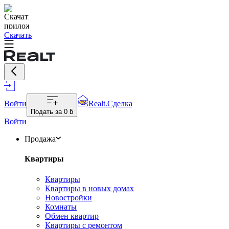
Скачать
Войти
Realt.Сделка
Подать за
0 ƃ
Войти
Продажа
Квартиры
Квартиры
Квартиры в новых домах
Новостройки
Комнаты
Обмен квартир
Квартиры с ремонтом