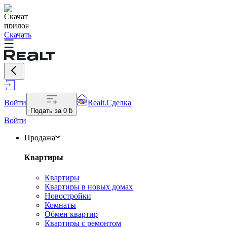
Скачать
Войти
Realt.Сделка
Подать за
0 ƃ
Войти
Продажа
Квартиры
Квартиры
Квартиры в новых домах
Новостройки
Комнаты
Обмен квартир
Квартиры с ремонтом