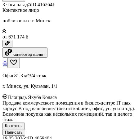
3 часа назад
ID
4162641
Контактное лицо
поблизости с г. Минск
от 671 174 ƃ
Конвертер валют
Офис
81.3 м²
3/4 этаж
г. Минск, ул. Кульман, 1/1
Площадь Якуба Коласа
Продажа коммерческого помещения в бизнес-центре IT max
корпус B под ваш бизнес (бьюти кабинет, офис, услуги и т.д.).
Возможна покупка как нескольких помещений, так и целого
этажа.
Контакты
Написать
19.05.2026
ID
4059404