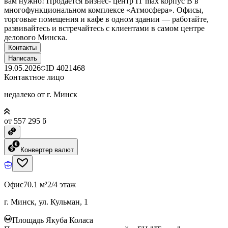
вам нужно! Продается Бизнес- центр IT max корпус B в
многофункциональном комплексе «Атмосфера». Офисы,
торговые помещения и кафе в одном здании — работайте,
развивайтесь и встречайтесь с клиентами в самом центре
делового Минска.
Контакты
Написать
19.05.2026
ID
4021468
Контактное лицо
недалеко от г. Минск
от 557 295 ƃ
Конвертер валют
Офис
70.1 м²
2/4 этаж
г. Минск, ул. Кульман, 1
Площадь Якуба Коласа