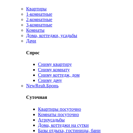
Квартиры
1-комнатные
2-комнатные
3-комнатные
Комнаты
Дома, коттеджи, усадьбы
Дачи
Спрос
Сниму квартиру
Сниму комнату
Сниму коттедж, дом
Сниму дачу
New
Realt.Бронь
Суточная
Квартиры посуточно
Комнаты посуточно
Агроусадьбы
Дома, коттеджи на сутки
Базы отдыха, гостиницы, бани