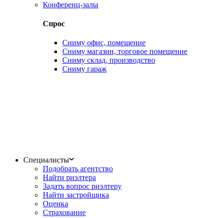
Конференц-залы
Спрос
Сниму офис, помещение
Сниму магазин, торговое помещение
Сниму склад, производство
Сниму гараж
Специалисты
Подобрать агентство
Найти риэлтера
Задать вопрос риэлтеру
Найти застройщика
Оценка
Страхование