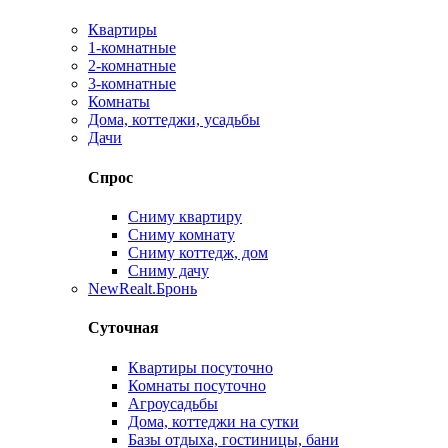
Квартиры
1-комнатные
2-комнатные
3-комнатные
Комнаты
Дома, коттеджи, усадьбы
Дачи
Спрос
Сниму квартиру
Сниму комнату
Сниму коттедж, дом
Сниму дачу
New
Realt.Бронь
Суточная
Квартиры посуточно
Комнаты посуточно
Агроусадьбы
Дома, коттеджи на сутки
Базы отдыха, гостиницы, бани