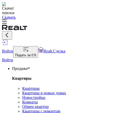
Скачать
Войти
Realt.Сделка
Подать за
0 ƃ
Войти
Продажа
Квартиры
Квартиры
Квартиры в новых домах
Новостройки
Комнаты
Обмен квартир
Квартиры с ремонтом