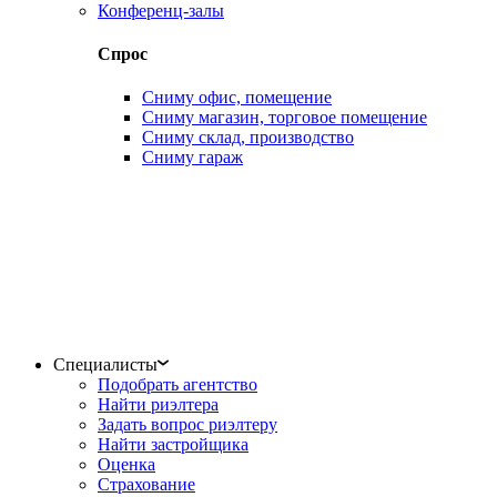
Конференц-залы
Спрос
Сниму офис, помещение
Сниму магазин, торговое помещение
Сниму склад, производство
Сниму гараж
Специалисты
Подобрать агентство
Найти риэлтера
Задать вопрос риэлтеру
Найти застройщика
Оценка
Страхование