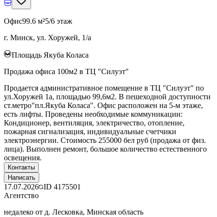
Офис
99.6 м²
5/6 этаж
г. Минск, ул. Хоружей, 1/а
Площадь Якуба Коласа
Продажа офиса 100м2 в ТЦ "Силуэт"
Продается административное помещение в ТЦ "Силуэт" по
ул.Хоружей 1а, площадью 99,6м2. В пешеходной доступности
ст.метро"пл.Якуба Коласа". Офис расположен на 5-м этаже,
есть лифты. Проведены необходимые коммуникации:
Кондиционер, вентиляция, электричество, отопление,
пожарная сигнализация, индивидуальные счетчики
электроэнергии. Стоимость 255000 бел руб (продажа от физ.
лица). Выполнен ремонт, большое количество естественного
освещения.
Контакты
Написать
17.07.2026
ID
4175501
Агентство
недалеко от д. Лесковка, Минская область